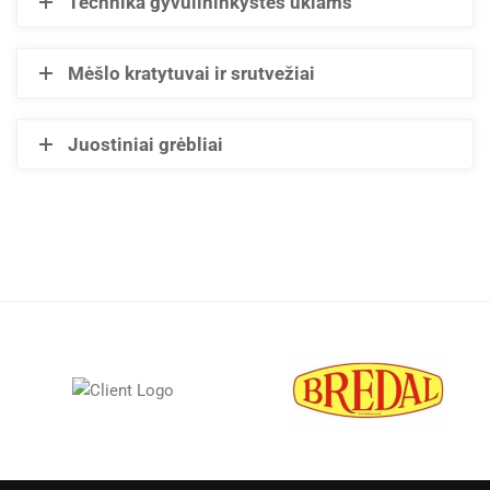
Technika gyvulininkystės ūkiams
Mėšlo kratytuvai ir srutvežiai
Juostiniai grėbliai