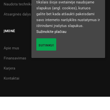
tikslais šioje svetainėje naudojame
Naudota technika
slapukus (angl. cookies), kuriuos
galite bet kada atšaukti pakeisdami
Atsarginės dalys
savo interneto naršyklės nustatymus ir
ištrindami įrašytus slapukus.
ĮMONĖ
Sužinokite plačiau
SUTINKU!
Apie mus
Finansavimas
Karjera
Kontaktai
Žemtiekimas, UAB © 2025
Privatumo politika