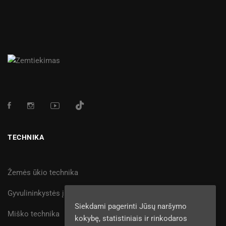
TECHNIKA
Žemės ūkio technika
Gyvulininkystės įranga
Siekdami pagerinti Jūsų naršymo
Miško technika
kokybę, statistiniais ir rinkodaros