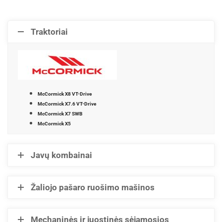
Traktoriai
McCormick X8 VT-Drive
McCormick X7.6 VT-Drive
McCormick X7 SWB
McCormick X5
Javų kombainai
Žaliojo pašaro ruošimo mašinos
Mechaninės ir juostinės sėjamosios