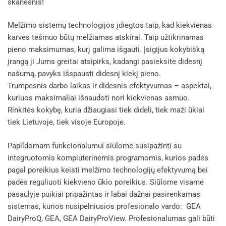
skanesnis!
Melžimo sistemų technologijos įdiegtos taip, kad kiekvienas
karvės tešmuo būtų melžiamas atskirai. Taip užtikrinamas
pieno maksimumas, kurį galima išgauti. Įsigijus kokybišką
įrangą ji Jums greitai atsipirks, kadangi pasieksite didesnį
našumą, pavyks išspausti didesnį kiekį pieno.
Trumpesnis darbo laikas ir didesnis efektyvumas – aspektai,
kuriuos maksimaliai išnaudoti nori kiekvienas asmuo.
Rinkitės kokybę, kuria džiaugiasi tiek dideli, tiek maži ūkiai
tiek Lietuvoje, tiek visoje Europoje.
Papildomam funkcionalumui siūlome susipažinti su
integruotomis kompiuterinėmis programomis, kurios padės
pagal poreikius keisti melžimo technologijų efektyvumą bei
padės reguliuoti kiekvieno ūkio poreikius. Siūlome visame
pasaulyje puikiai pripažintas ir labai dažnai pasirenkamas
sistemas, kurios nusipelniusios profesionalo vardo: GEA
DairyProQ, GEA, GEA DairyPro­View. Profesionalumas gali būti