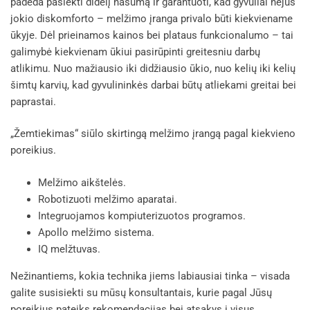
padeda pasiekti didelį našumą ir garantuoti, kad gyvuliai nejus
jokio diskomforto – melžimo įranga privalo būti kiekviename
ūkyje. Dėl prieinamos kainos bei plataus funkcionalumo – tai
galimybė kiekvienam ūkiui pasirūpinti greitesniu darbų
atlikimu. Nuo mažiausio iki didžiausio ūkio, nuo kelių iki kelių
šimtų karvių, kad gyvulininkės darbai būtų atliekami greitai bei
paprastai.
„Žemtiekimas“ siūlo skirtingą melžimo įrangą pagal kiekvieno
poreikius.
Melžimo aikštelės.
Robotizuoti melžimo aparatai.
Integruojamos kompiuterizuotos programos.
Apollo melžimo sistema.
IQ melžtuvas.
Nežinantiems, kokia technika jiems labiausiai tinka – visada
galite susisiekti su mūsų konsultantais, kurie pagal Jūsų
poreikius pateiks rekomendacijas bei atsakys į visus