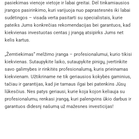
pasiekimas vienoje vietoje ir labai greitai. Dėl tinkamiausios
įrangos pasirinkimo, kuri varijuoja nuo paprastesnės iki labai
sudėtingos – visada verta pasitarti su specialistais, kurie
pateiks Jums konkrečias rekomendacijas bei garantuos, kad
kiekvienas investuotas centas į įrangą atsipirks Jums net
kelis kartus.
„Žemtiekimas“ melžimo įranga – profesionalumui, kurio tikisi
kiekvienas. Sutaupykite laiko, sutaupykite pinigų, įvertinkite
savo galimybes ir rinkitės profesionalumą, kuris prieinamas
kiekvienam. Užtikriname ne tik geriausios kokybės gaminius,
tačiau ir garantijas, kad jie tarnaus ilgai bei patenkins Jūsų
lūkesčius. Nes patys geriausi, kurie koja kojon keliauja su
profesionalumu, renkasi įrangą, kuri palengvins ūkio darbus ir
garantuos didesnį našumą už mažesnes investicijas!