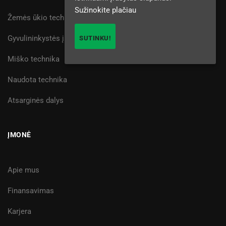
Sužinokite plačiau
Žemės ūkio technika
Gyvulininkystės įranga
SUTINKU!
Miško technika
Naudota technika
Atsarginės dalys
ĮMONĖ
Apie mus
Finansavimas
Karjera