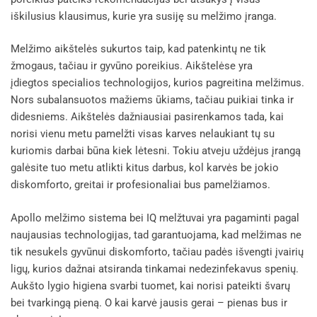
iškilusius klausimus, kurie yra susiję su melžimo įranga.
Melžimo aikštelės sukurtos taip, kad patenkintų ne tik
žmogaus, tačiau ir gyvūno poreikius. Aikštelėse yra
įdiegtos specialios technologijos, kurios pagreitina melžimus.
Nors subalansuotos mažiems ūkiams, tačiau puikiai tinka ir
didesniems. Aikštelės dažniausiai pasirenkamos tada, kai
norisi vienu metu pamelžti visas karves nelaukiant tų su
kuriomis darbai būna kiek lėtesni. Tokiu atveju uždėjus įrangą
galėsite tuo metu atlikti kitus darbus, kol karvės be jokio
diskomforto, greitai ir profesionaliai bus pamelžiamos.
Apollo melžimo sistema bei IQ melžtuvai yra pagaminti pagal
naujausias technologijas, tad garantuojama, kad melžimas ne
tik nesukels gyvūnui diskomforto, tačiau padės išvengti įvairių
ligų, kurios dažnai atsiranda tinkamai nedezinfekavus spenių.
Aukšto lygio higiena svarbi tuomet, kai norisi pateikti švarų
bei tvarkingą pieną. O kai karvė jausis gerai – pienas bus ir