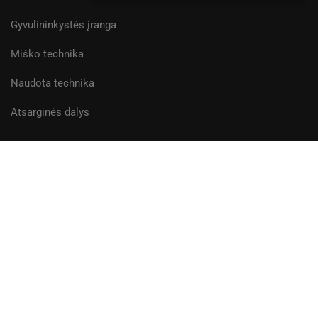
Gyvulininkystės įranga
Miško technika
Naudota technika
Atsarginės dalys
ĮMONĖ
Apie mus
Finansavimas
Karjera
Kontaktai