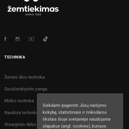
TECHNIKA
Žemės ūkio technika
Gyvulininkystės įranga
Miško technika
Siekdami pagerinti Jūsų naršymo
kokybę, statistiniais ir rinkodaros
Naudota technika
tikslais šioje svetainėje naudojame
Atsarginės dalys
slapukus (angl. cookies), kuriuos