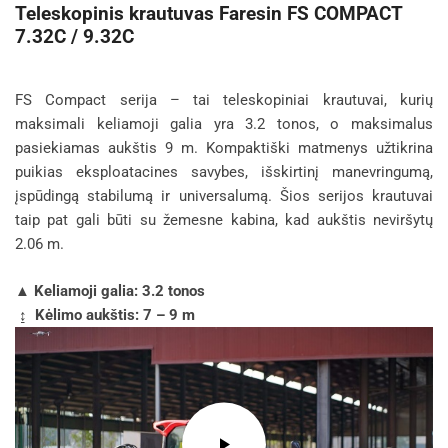
Teleskopinis krautuvas Faresin FS COMPACT
7.32C / 9.32C
FS Compact serija – tai teleskopiniai krautuvai, kurių
maksimali keliamoji galia yra 3.2 tonos, o maksimalus
pasiekiamas aukštis 9 m. Kompaktiški matmenys užtikrina
puikias eksploatacines savybes, išskirtinį manevringumą,
įspūdingą stabilumą ir universalumą. Šios serijos krautuvai
taip pat gali būti su žemesne kabina, kad aukštis neviršytų
2.06 m.
▲ Keliamoji galia: 3.2 tonos
↨ Kėlimo aukštis: 7 – 9 m