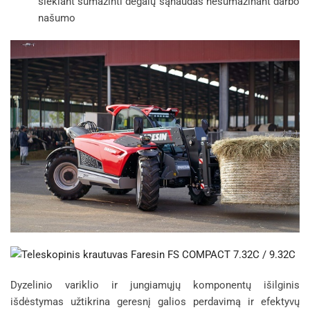
siekiant sumažinti degalų sąnaudas nesumažinant darbo
našumo
Dyzelinio variklio ir jungiamųjų komponentų išilginis
išdėstymas užtikrina geresnį galios perdavimą ir efektyvų