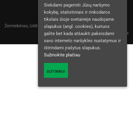
Siekdami pagerinti Jūsų naršymo
kokybę, statistiniais ir rinkodaros
tikslais šioje svetainėje naudojame
Žemtiekimas, UAB © 2025
slapukus (angl. cookies), kuriuos
Privatumo politika
galite bet kada atšaukti pakeisdami
savo interneto naršyklės nustatymus ir
ištrindami įrašytus slapukus.
Sužinokite plačiau
SUTINKU!