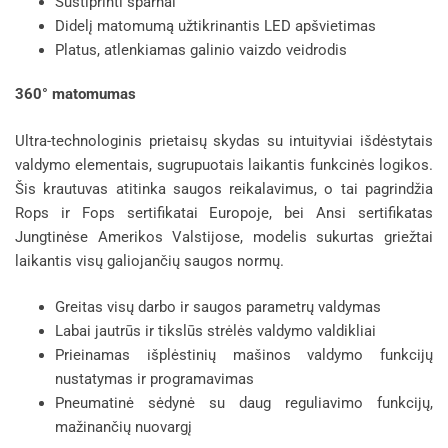
Sustiprinti sparnai
Didelį matomumą užtikrinantis LED apšvietimas
Platus, atlenkiamas galinio vaizdo veidrodis
360° matomumas
Ultra-technologinis prietaisų skydas su intuityviai išdėstytais
valdymo elementais, sugrupuotais laikantis funkcinės logikos.
Šis krautuvas atitinka saugos reikalavimus, o tai pagrindžia
Rops ir Fops sertifikatai Europoje, bei Ansi sertifikatas
Jungtinėse Amerikos Valstijose, modelis sukurtas griežtai
laikantis visų galiojančių saugos normų.
Greitas visų darbo ir saugos parametrų valdymas
Labai jautrūs ir tikslūs strėlės valdymo valdikliai
Prieinamas išplėstinių mašinos valdymo funkcijų
nustatymas ir programavimas
Pneumatinė sėdynė su daug reguliavimo funkcijų,
mažinančių nuovargį