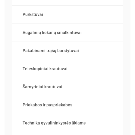
Purkštuvai
Augalinių liekanų smulkintuvai
Pakabinami trąšų barstytuvai
Teleskopiniai krautuvai
Šarnyriniai krautuvai
Priekabos ir puspriekabės
Technika gyvulininkystės ūkiams