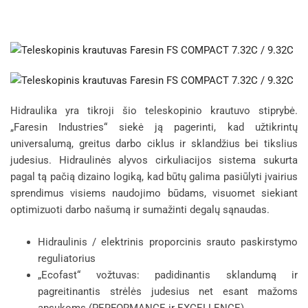
Hidraulika yra tikroji šio teleskopinio krautuvo stiprybė.
„Faresin Industries“ siekė ją pagerinti, kad užtikrintų
universalumą, greitus darbo ciklus ir sklandžius bei tikslius
judesius. Hidraulinės alyvos cirkuliacijos sistema sukurta
pagal tą pačią dizaino logiką, kad būtų galima pasiūlyti įvairius
sprendimus visiems naudojimo būdams, visuomet siekiant
optimizuoti darbo našumą ir sumažinti degalų sąnaudas.
Hidraulinis / elektrinis proporcinis srauto paskirstymo
reguliatorius
„Ecofast“ vožtuvas: padidinantis sklandumą ir
pagreitinantis strėlės judesius net esant mažoms
apsukoms (PERFORMANCE ir EXCELLENCE)