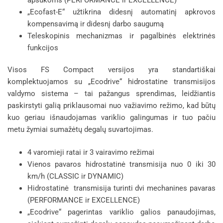
„Ecofast-E“ užtikrina didesnį automatinį apkrovos
kompensavimą ir didesnį darbo saugumą
Teleskopinis mechanizmas ir pagalbinės elektrinės
funkcijos
Visos FS Compact versijos yra standartiškai
komplektuojamos su „Ecodrive“ hidrostatine transmisijos
valdymo sistema – tai pažangus sprendimas, leidžiantis
paskirstyti galią priklausomai nuo važiavimo režimo, kad būtų
kuo geriau išnaudojamas variklio galingumas ir tuo pačiu
metu žymiai sumažėtų degalų suvartojimas.
4 varomieji ratai ir 3 vairavimo režimai
Vienos pavaros hidrostatinė transmisija nuo 0 iki 30
km/h (CLASSIC ir DYNAMIC)
Hidrostatinė transmisija turinti dvi mechanines pavaras
(PERFORMANCE ir EXCELLENCE)
„Ecodrive“ pagerintas variklio galios panaudojimas,