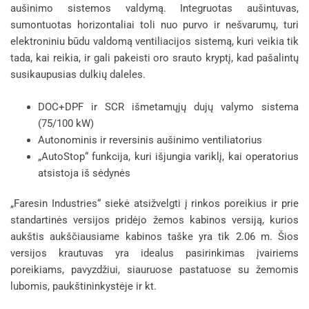
aušinimo sistemos valdymą. Integruotas aušintuvas,
sumontuotas horizontaliai toli nuo purvo ir nešvarumų, turi
elektroniniu būdu valdomą ventiliacijos sistemą, kuri veikia tik
tada, kai reikia, ir gali pakeisti oro srauto kryptį, kad pašalintų
susikaupusias dulkių daleles.
DOC+DPF ir SCR išmetamųjų dujų valymo sistema
(75/100 kW)
Autonominis ir reversinis aušinimo ventiliatorius
„AutoStop“ funkcija, kuri išjungia variklį, kai operatorius
atsistoja iš sėdynės
„Faresin Industries“ siekė atsižvelgti į rinkos poreikius ir prie
standartinės versijos pridėjo žemos kabinos versiją, kurios
aukštis aukščiausiame kabinos taške yra tik 2.06 m. Šios
versijos krautuvas yra idealus pasirinkimas įvairiems
poreikiams, pavyzdžiui, siauruose pastatuose su žemomis
lubomis, paukštininkystėje ir kt.