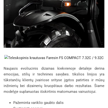
Naujasis evoliucinis dizainas kiekvienoje detalėje derina
emocijas, stilių ir technines savybes. tikslios linijos yra
tūkstančių klientų įvairiose srityse įgytos patirties ir mūsų
inžinierių bei dizainerių kruopštaus darbo rezultatas. Šiame
modelyje suplanuotas išskirtinis matomumas vairuotojui.
Pažeminta variklio gaubto dalis