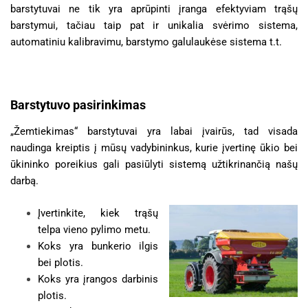
barstytuvai ne tik yra aprūpinti įranga efektyviam trąšų
barstymui, tačiau taip pat ir unikalia svėrimo sistema,
automatiniu kalibravimu, barstymo galulaukėse sistema t.t.
Barstytuvo pasirinkimas
„Žemtiekimas“ barstytuvai yra labai įvairūs, tad visada
naudinga kreiptis į mūsų vadybininkus, kurie įvertinę ūkio bei
ūkininko poreikius gali pasiūlyti sistemą užtikrinančią našų
darbą.
Įvertinkite, kiek trąšų
telpa vieno pylimo metu.
Koks yra bunkerio ilgis
bei plotis.
Koks yra įrangos darbinis
plotis.