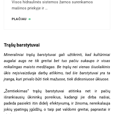
Visos hidraulinės sistemos žarnos surenkamos
mašinos priekyje ir …
PLAČIAU
Trąšų barstytuvai
Mineraliniai trąšų barstytuvai gali užtikrinti, kad kultūriniai
augalai augs ne tik greitai bet tuo pačiu sukaups ir visas
reikalingas maisto medžiagas. Be trąšų nei vienas šiuolaikinis
ūkis neįsivaizduoja darbų atlikimo, tad šie barstytuvai yra ta
įranga, kuri privalo būti tiek mažuose, tiek didesniuose ūkiuose.
„Žemtiekimas“ trąšų barstytuvai atitinka net ir pačių
išrankiausių ūkininkų poreikius, kadangi jie dirba našiai,
padeda pasiekti itin didelį efektyvumą, ir žinoma, nereikalauja
jokių ypatingų įgūdžių, o taip pat valdomi greitai, paprastai ir