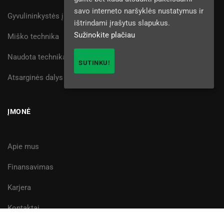
savo interneto naršyklės nustatymus ir
Gyvulininkystės įranga
ištrindami įrašytus slapukus.
Sužinokite plačiau
Miško technika
Naudota technika
SUTINKU!
Atsarginės dalys
ĮMONĖ
Apie mus
Finansavimas
Karjera
Kontaktai