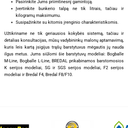
Pasirinkite Jums priimtinesnį gamintoją.
Įvertinkite bunkerio talpą ne tik litrais, tačiau ir
kilogramų maksimumu.
Susipažinkite su kitomis įrenginio charakteristikomis.
Užtikriname ne tik geriausios kokybės sistemą, tačiau ir
detalias konsultacijas, mūsų vadybininkų malonų aptarnavimą,
kuris leis kartą įsigijus trąšų barstytuvus mėgautis jų nauda
ilgus metus. Jums siūlomi šie barstytuvų modeliai: Bogballe
M-Line, Bogballe L-Line, BREDAL prikabinamos barstomosios
K serijos modeliai, SG ir SGS serijos modeliai, F2 serijos
modeliai ir Bredal F4, Bredal F8/F10.