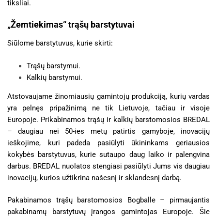
tiksliai.
„Žemtiekimas“ trąšų barstytuvai
Siūlome barstytuvus, kurie skirti:
Trąšų barstymui.
Kalkių barstymui.
Atstovaujame žinomiausių gamintojų produkciją, kurių vardas
yra pelnęs pripažinimą ne tik Lietuvoje, tačiau ir visoje
Europoje. Prikabinamos trąšų ir kalkių barstomosios BREDAL
– daugiau nei 50-ies metų patirtis gamyboje, inovacijų
ieškojime, kuri padeda pasiūlyti ūkininkams geriausios
kokybės barstytuvus, kurie sutaupo daug laiko ir palengvina
darbus. BREDAL nuolatos stengiasi pasiūlyti Jums vis daugiau
inovacijų, kurios užtikrina našesnį ir sklandesnį darbą.
Pakabinamos trąšų barstomosios Bogballe – pirmaujantis
pakabinamų barstytuvų įrangos gamintojas Europoje. Šie