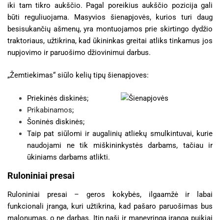
iki tam tikro aukščio. Pagal poreikius aukščio pozicija gali
būti reguliuojama. Masyvios šienapjovės, kurios turi daug
besisukančių ašmenų, yra montuojamos prie skirtingo dydžio
traktoriaus, užtikrina, kad ūkininkas greitai atliks tinkamus jos
nupjovimo ir paruošimo džiovinimui darbus.
„Žemtiekimas“ siūlo kelių tipų šienapjoves:
Priekinės diskinės;
Prikabinamos
;
Šoninės diskinės;
Taip pat siūlomi ir augalinių atliekų smulkintuvai, kurie
naudojami ne tik miškininkystės darbams, tačiau ir
ūkiniams darbams atlikti.
Ruloniniai presai
Ruloniniai presai – geros kokybės, ilgaamžė ir labai
funkcionali įranga, kuri užtikrina, kad pašaro paruošimas bus
malonumas, o ne darbas. Itin naši ir manevringa įranga puikiai