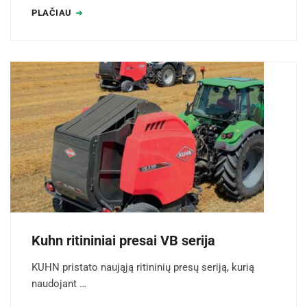
PLAČIAU
Kuhn ritininiai presai VB serija
KUHN pristato naująją ritininių presų seriją, kurią
naudojant …