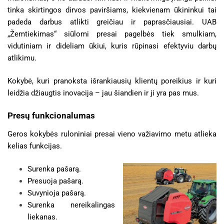
tinka skirtingos dirvos paviršiams, kiekvienam ūkininkui tai
padeda darbus atlikti greičiau ir paprasčiausiai. UAB
„Žemtiekimas“ siūlomi presai pagelbės tiek smulkiam,
vidutiniam ir dideliam ūkiui, kuris rūpinasi efektyviu darbų
atlikimu.
Kokybė, kuri pranoksta išrankiausių klientų poreikius ir kuri
leidžia džiaugtis inovacija – jau šiandien ir ji yra pas mus.
Presų funkcionalumas
Geros kokybės ruloniniai presai vieno važiavimo metu atlieka
kelias funkcijas.
Surenka pašarą.
Presuoja pašarą.
Suvynioja pašarą.
Surenka nereikalingas
liekanas.