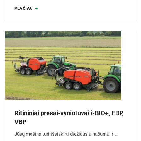
PLAČIAU
Ritininiai presai-vyniotuvai i-BIO+, FBP,
VBP
Jūsų mašina turi išsiskirti didžiausiu našumu ir …