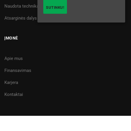
Naudota technika
SUTINKU!
Atsarginės dalys
ĮMONĖ
Apie mus
Finansavimas
Karjera
Kontaktai
Žemtiekimas, UAB © 2025
Privatumo politika