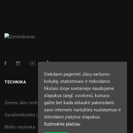
Siekdami pagerinti Jūsų naršymo
kokybę, statistiniais ir rinkodaros
TECHNIKA
tikslais šioje svetainėje naudojame
slapukus (angl. cookies), kuriuos
galite bet kada atšaukti pakeisdami
Žemės ūkio technika
savo interneto naršyklės nustatymus ir
Gyvulininkystės įranga
ištrindami įrašytus slapukus.
Sužinokite plačiau
Miško technika