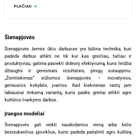
PLAČIAU
Šienapjovės
Šienapjovės žemės ūkio darbuose yra būtina technika, kuri
padeda darbus atlikti ne tik kur kas greičiau, tačiau ir
produktyviau, galima pasiekti didesnį efektyvumą, kuris leidžia
džiaugtis ir geresniais rezultatais, pinigų sutaupymu.
„Žemtiekimas“ siūlomos šienapjovės – inovatyvios,
geriausios kokybės, įvairios. Kad kiekvienas rastų jam
labiausiai tinkamą variantą, kuris padės greitai atlikti agro
kultūros tvarkymo darbus.
Įrangos modeliai
Šienapjovės gali veikti naudodamos vieną arba kelis
besisukančius pjoviklius, kurie padeda pašalinti agro kultūrą