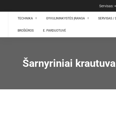
Servisas:
TECHNIKA
GYVULININKYSTĖS ĮRANGA
SERVISAS / 
BROŠIŪROS
E. PARDUOTUVĖ
Šarnyriniai krautuva