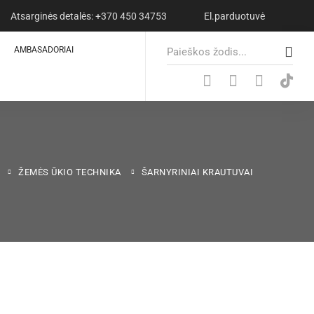
Atsarginės detalės: +370 450 34753
El.parduotuvė
S
AMBASADORIAI
e
a
r
c
h
f
o
ŽEMĖS ŪKIO TECHNIKA
ŠARNYRINIAI KRAUTUVAI
r
: