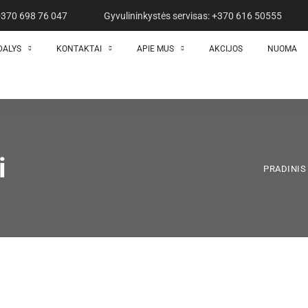
 +370 698 76 047
Gyvulininkystės servisas: +370 616 50555
DALYS
KONTAKTAI
APIE MUS
AKCIJOS
NUOMA
i
PRADINIS