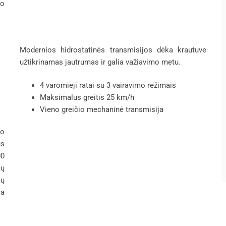
mo
Modernios hidrostatinės transmisijos dėka krautuve
užtikrinamas jautrumas ir galia važiavimo metu.
4 varomieji ratai su 3 vairavimo režimais
Maksimalus greitis 25 km/h
Vieno greičio mechaninė transmisija
no
us
00
lų
jų
ra