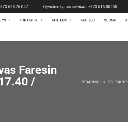
 +370 698 76 047
Gyvulininkystės servisas: +370 616 50555
ALYS
KONTAKTAI
APIE MUS
AKCIJOS
NUOMA
A
vas Faresin
17.40 /
PRADINIS
TELESKOPIN