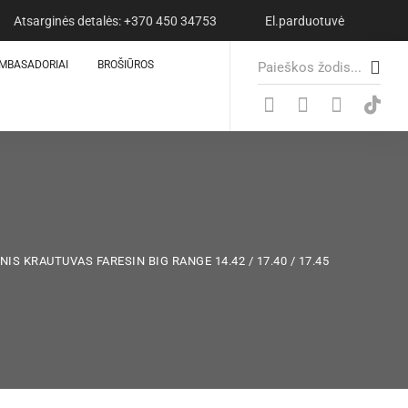
Atsarginės detalės: +370 450 34753
El.parduotuvė
S
MBASADORIAI
BROŠIŪROS
e
a
r
c
h
f
o
r
:
IS KRAUTUVAS FARESIN BIG RANGE 14.42 / 17.40 / 17.45