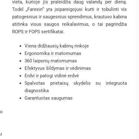
vieta, kurioje jis praleidžia daug valandų per dieną.
Todėl „Faresin“ yra įsipareigojusi kurti ir tobulinti vis
patogesnius ir saugesnius sprendimus, krautuvo kabina
atitinka visus saugos reikalavimus, o tai pagrindžia
ROPS ir FOPS sertifikatai.
Viena didžiausių kabinų rinkoje
Ergonomika ir matomumas
360 laipsnių matomumas
Efektyvus šildymas ir vėdinimas
Erdvi ir patogi vidinė erdvė
Spalvotas prietaisų skydelis su integruota
diagnostika
Garantuotas saugumas
bo
u