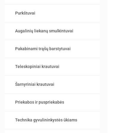
Purkštuvai
Augalinių liekanų smulkintuvai
Pakabinami trąšų barstytuvai
Teleskopiniai krautuvai
Šarnyriniai krautuvai
Priekabos ir puspriekabės
Technika gyvulininkystės ūkiams