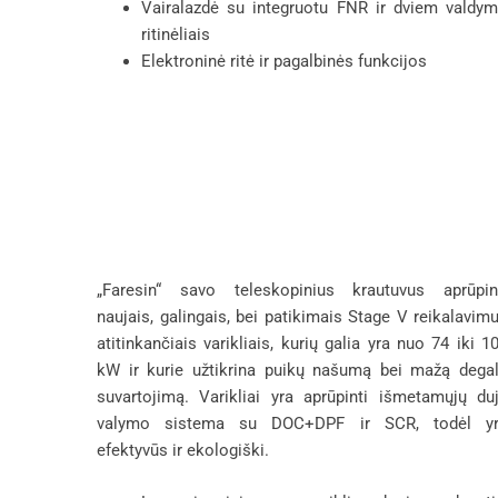
Vairalazdė su integruotu FNR ir dviem valdy
ritinėliais
Elektroninė ritė ir pagalbinės funkcijos
„Faresin“ savo teleskopinius krautuvus aprūpi
naujais, galingais, bei patikimais Stage V reikalavim
atitinkančiais varikliais, kurių galia yra nuo 74 iki 1
kW ir kurie užtikrina puikų našumą bei mažą dega
suvartojimą. Varikliai yra aprūpinti išmetamųjų du
valymo sistema su DOC+DPF ir SCR, todėl y
efektyvūs ir ekologiški.