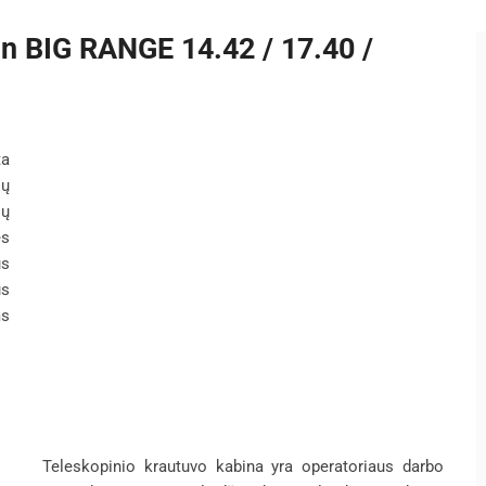
in BIG RANGE 14.42 / 17.40 /
ta
jų
ų
ės
us
us
ms
Teleskopinio krautuvo kabina yra operatoriaus darbo