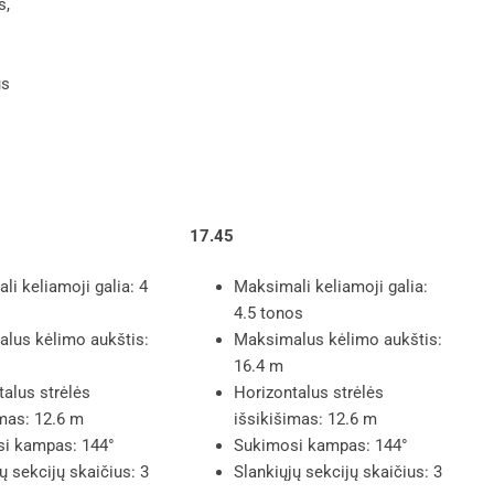
s,
us
17.45
i keliamoji galia: 4
Maksimali keliamoji galia:
4.5 tonos
lus kėlimo aukštis:
Maksimalus kėlimo aukštis:
16.4 m
talus strėlės
Horizontalus strėlės
imas: 12.6 m
išsikišimas: 12.6 m
i kampas: 144°
Sukimosi kampas: 144°
ų sekcijų skaičius: 3
Slankiųjų sekcijų skaičius: 3