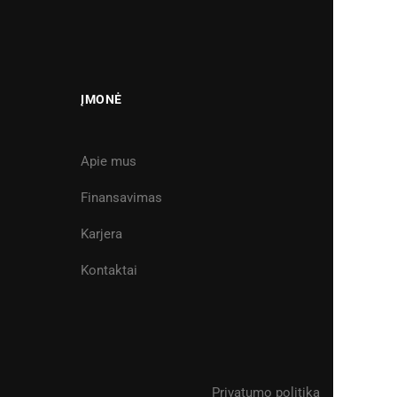
ĮMONĖ
Apie mus
Finansavimas
Karjera
Kontaktai
Privatumo politika