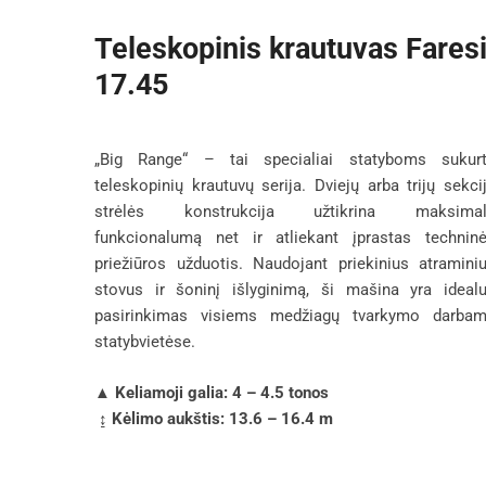
Teleskopinis krautuvas Fares
17.45
„Big Range“ – tai specialiai statyboms sukur
teleskopinių krautuvų serija. Dviejų arba trijų sekci
strėlės konstrukcija užtikrina maksimal
funkcionalumą net ir atliekant įprastas technin
priežiūros užduotis. Naudojant priekinius atramini
stovus ir šoninį išlyginimą, ši mašina yra ideal
pasirinkimas visiems medžiagų tvarkymo darba
statybvietėse.
▲ Keliamoji galia: 4 – 4.5 tonos
↨ Kėlimo aukštis: 13.6 – 16.4 m