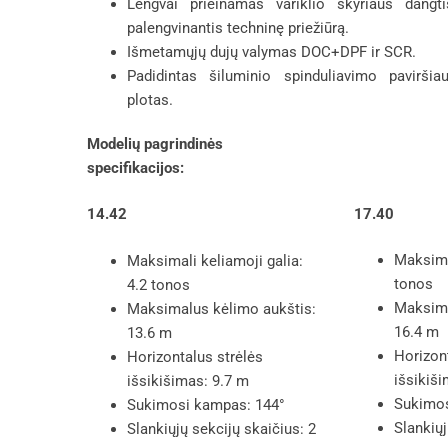
Lengvai prieinamas variklio skyriaus dangti
palengvinantis techninę priežiūrą.
Išmetamųjų dujų valymas DOC+DPF ir SCR.
Padidintas šiluminio spinduliavimo paviršia
plotas.
Modelių pagrindinės
specifikacijos:
17.40
14.42
Maksimal
Maksimali keliamoji galia:
tonos
4.2 tonos
Maksima
Maksimalus kėlimo aukštis:
16.4 m
13.6 m
Horizon
Horizontalus strėlės
išsikiš
išsikišimas: 9.7 m
Sukimos
Sukimosi kampas: 144°
Slankiųj
Slankiųjų sekcijų skaičius: 2