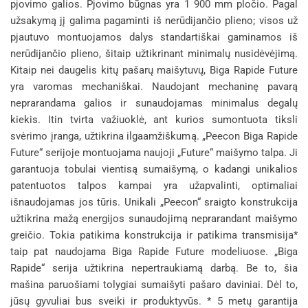
pjovimo galios. Pjovimo būgnas yra 1 900 mm pločio. Pagal
užsakymą jį galima pagaminti iš nerūdijančio plieno; visos už
pjautuvo montuojamos dalys standartiškai gaminamos iš
nerūdijančio plieno, šitaip užtikrinant minimalų nusidėvėjimą.
Kitaip nei daugelis kitų pašarų maišytuvų, Biga Rapide Future
yra varomas mechaniškai. Naudojant mechaninę pavarą
neprarandama galios ir sunaudojamas minimalus degalų
kiekis. Itin tvirta važiuoklė, ant kurios sumontuota tiksli
svėrimo įranga, užtikrina ilgaamžiškumą. „Peecon Biga Rapide
Future“ serijoje montuojama naujoji „Future“ maišymo talpa. Ji
garantuoja tobulai vientisą sumaišymą, o kadangi unikalios
patentuotos talpos kampai yra užapvalinti, optimaliai
išnaudojamas jos tūris. Unikali „Peecon“ sraigto konstrukcija
užtikrina mažą energijos sunaudojimą neprarandant maišymo
greičio. Tokia patikima konstrukcija ir patikima transmisija*
taip pat naudojama Biga Rapide Future modeliuose. „Biga
Rapide“ serija užtikrina nepertraukiamą darbą. Be to, šia
mašina paruošiami tolygiai sumaišyti pašaro daviniai. Dėl to,
jūsų gyvuliai bus sveiki ir produktyvūs. * 5 metų garantija