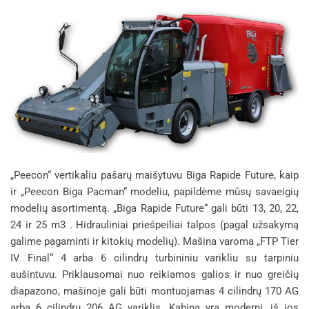
„Peecon“ vertikaliu pašarų maišytuvu Biga Rapide Future, kaip
ir „Peecon Biga Pacman“ modeliu, papildėme mūsų savaeigių
modelių asortimentą. „Biga Rapide Future“ gali būti 13, 20, 22,
24 ir 25 m3 . Hidrauliniai priešpeiliai talpos (pagal užsakymą
galime pagaminti ir kitokių modelių). Mašina varoma „FTP Tier
IV Final“ 4 arba 6 cilindrų turbininiu varikliu su tarpiniu
aušintuvu. Priklausomai nuo reikiamos galios ir nuo greičių
diapazono, mašinoje gali būti montuojamas 4 cilindrų 170 AG
arba 6 cilindrų 206 AG variklis. Kabina yra moderni, iš jos