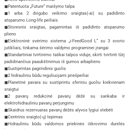
◼Patentuota „Future“ maišymo talpa
◼1 arba 2 dvigubo veikimo sraigtas(-ai) su padidinto
atsparumo Long-life peiliais
◼Storesnis sraigtas, pagamintas iš padidinto atsparumo
plieno
◼Elektroninė svėrimo sistema „i-FeedGood L“ su 3 svorio
jutikliais, tinkama šėrimo valdymo programinei įrangai
◼Standartiniai tvirtinimo taškai talpos viduje, skirti tvirtinti tūrį
padidinančius paaukštinimus iš gumos arbaplieno
◼Sustiprintas pagrindinis guolis
◼2 hidrauliniu būdu reguliuojami priešpeiliai
◼Planetinė pavara su sustiprintu sferiniu guoliu kiekvienam
sraigtui
◼2 pavarų redukcinė pavarų dėžė su sankaba ir
elektrohidrauliniu pavarų perjungimu
◼Skaidrus rezervuaras pavarų dėžės alyvos lygiui stebėti
◼Centrinis sraigto(-ų) tepimas
◼Hidrauliniu būdu valdomos priekinės iškrovimo durelės