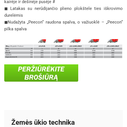
kairėje ir dešinėje pusėje #
◼ Latakas su nerūdijančio plieno plokštele ties iškrovimo
durelėmis
◼Nudažyta „Peecon“ raudona spalva, o važiuoklė – „Peecon“
pilka spalva
Žemės ūkio technika