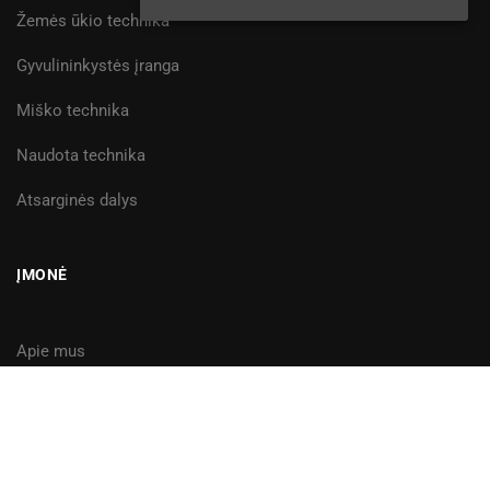
Žemės ūkio technika
Gyvulininkystės įranga
Miško technika
Naudota technika
Atsarginės dalys
ĮMONĖ
Apie mus
Finansavimas
Karjera
Kontaktai