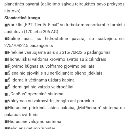
planetinės pavarai (galiojimo sąlygų teiraukitės savo prekybos
atstovo).
Standartinė įranga
◼Variklis „FPT Tier IV Final“ su turbokompresoriumi ir tarpiniu
aušintuvu (170 arba 206 AG)
◼Galinė ašis, su hidrostatine pavara, su sudvejintomis
275/70R22.5 padangomis
◼Priekinė vairuojama ašis su 315/70R22.5 padangomis
◼Hidrauliškai valdoma krovimo svirtis su 2 cilindrais
◼Pjovimo būgnas su volframo pjovimo peiliais
◼Šienainio pjoviklis su nerūdijančio plieno įdėklais
◼Šildoma ir vėdinama uždara kabina
◼Šildomi galinio vaizdo veidrodėliai
◼ „CanBus“ operacinė sistema
◼Valdymas su vairasvirte, įrengta ant porankio
◼Hidraulinė priekinės ašies pakaba, „McPherson“ sistema su
pakabos svirtimis
◼Hidraulinė valdymo sistema
◼Kelio apšvietimo žibintai