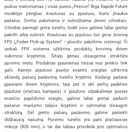
puikus matomumas į visas puses.„Peecon“ Biga Rapide Future
modelyje įrengtas krautuvas su pjautuvu, kuris įtraukia
pašarus. Svirtis pakeliama ir nuleidžiama dviem cilindrais.
Cilindrai parengti greta tunelio, todėl juos galima labai greitai
pakelti arba nuleisti. Krautuvas su pjautuvu turi gerai žinomą
FPS („Fieber Pick-up System“ – pluošto pakėlimo sistemą). Ši
unikali FPS sistema užtikrina produktų krovimą dviem
sukimosi kryptimis. Šitaip geriau išsaugoma struktūra
pjovimo metu. Produktas pjaunamas tiesiai nuo priekio link
galo. Kairėje pjautuvo pusėje esantis sraigtas užtikrina
sklandų pašarų padavimą tunelio kryptimi. Kadangi pašarai
pjaunami dviem kryptimis, taip pat ir dėl peilių padėties
pjautuve (stačiais kampais) ir pjautuvo užpakalinėje pusėje
esančio papildomo sraigto, galime labai greitai paduoti
pašarus maišymo talpos kryptimi ir optimaliai išsaugoti
struktūrą. Dėl greito pašarų padavimo galime pasiekti
didžiausią našumą. Pjovimo tunelis yra pats plačiausias
rinkoje (820 mm), o tai dar labiau prisideda prie optimalios