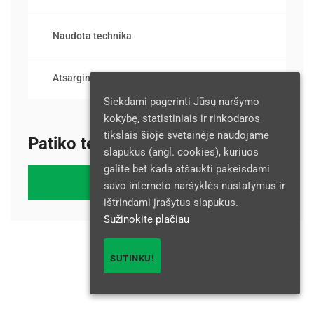
Naudota technika
Atsarginės dalys
Siekdami pagerinti Jūsų naršymo
kokybę, statistiniais ir rinkodaros
tikslais šioje svetainėje naudojame
Patiko technika?
slapukus (angl. cookies), kuriuos
galite bet kada atšaukti pakeisdami
GAUKITE PASIŪLYMĄ
savo interneto naršyklės nustatymus ir
ištrindami įrašytus slapukus.
Sužinokite plačiau
SUTINKU!