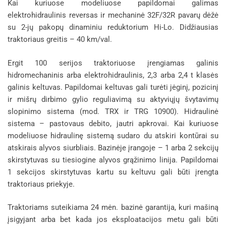
Kai kuriuose modeliuose papildomai galimas
elektrohidraulinis reversas ir mechaninė 32F/32R pavarų dėžė
su 2-jų pakopų dinaminiu reduktorium Hi-Lo. Didžiausias
traktoriaus greitis – 40 km/val.
Ergit 100 serijos traktoriuose įrengiamas galinis
hidromechaninis arba elektrohidraulinis, 2,3 arba 2,4 t klasės
galinis keltuvas. Papildomai keltuvas gali turėti jėginį, pozicinį
ir mišrų dirbimo gylio reguliavimą su aktyviųjų švytavimų
slopinimo sistema (mod. TRX ir TRG 10900). Hidraulinė
sistema – pastovaus debito, jautri apkrovai. Kai kuriuose
modeliuose hidraulinę sistemą sudaro du atskiri kontūrai su
atskirais alyvos siurbliais. Bazinėje įrangoje – 1 arba 2 sekcijų
skirstytuvas su tiesiogine alyvos grąžinimo linija. Papildomai
1 sekcijos skirstytuvas kartu su keltuvu gali būti įrengta
traktoriaus priekyje.
Traktoriams suteikiama 24 mėn. bazinė garantija, kuri mašiną
įsigyjant arba bet kada jos eksploatacijos metu gali būti