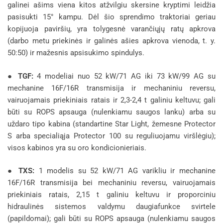
galinei ašims viena kitos atžvilgiu skersine kryptimi leidžia
pasisukti 15° kampu. Dėl šio sprendimo traktoriai geriau
kopijuoja paviršių, yra tolygesnė varančiųjų ratų apkrova
(darbo metu priekinės ir galinės ašies apkrova vienoda, t. y.
50:50) ir mažesnis apsisukimo spindulys.
●
TGF:
4 modeliai nuo 52 kW/71 AG iki 73 kW/99 AG su
mechanine 16F/16R transmisija ir mechaniniu reversu,
vairuojamais priekiniais ratais ir 2,3-2,4 t galiniu keltuvu; gali
būti su ROPS apsauga (nulenkiamu saugos lanku) arba su
uždaro tipo kabina (standartine Star Light, žemesne Protector
S arba specialiąja Protector 100 su reguliuojamu viršlėgiu);
visos kabinos yra su oro kondicionieriais.
●
TXS:
1 modelis su 52 kW/71 AG varikliu ir mechanine
16F/16R transmisija bei mechaniniu reversu, vairuojamais
priekiniais ratais, 2,15 t galiniu keltuvu ir proporciniu
hidraulinės sistemos valdymu daugiafunkce svirtele
(papildomai); gali būti su ROPS apsauga (nulenkiamu saugos