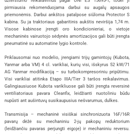
užterštumo reikalavimus pagal UNI ES 15695-1, todėl ji
pirmiausia rekomenduojama darbui su augalų apsaugos
priemonėmis. Darbui ankštos patalpose siūloma Protector S
kabina. Su ja traktoriaus gabaritinis aukštis neviršija 1,74 m.
Visose kabinose įrengti oro kondicionieriai, o vietoje
mechaninės vairuotojo sėdynės amortizacijos gali būti įrengta
pneumatinė su automatine lygio kontrole.
Priklausomai nuo modelio, įrengiami trijų gamintojų (Kubota,
Yanmar arba VM) 4 cl. varikliai, kurių visi, išskyrus 52 kW/71
AG Yanmar modifikaciją – su turbokompresoriniu pripūtimu.
Visi varikliai atitinka Etapo IIIA/Tier 3 taršos reikalavimus.
Galingiausiuose Kubota varikliuose gali būti įrengta reversinė
ventiliatoriaus pavara Cleanfix, leidžianti nuotoliniu būdu
nupūsti ant aušintuvų susikaupusius nešvarumus, dulkes.
Transmisija – mechaninė visiškai sinchronizuota 16F/16R
pavarų dėžė su mechaniniu 2-jų pakopų reduktorium
(leidžiančiu pavaras perjungti eigoje) ir mechaniniu reversu.