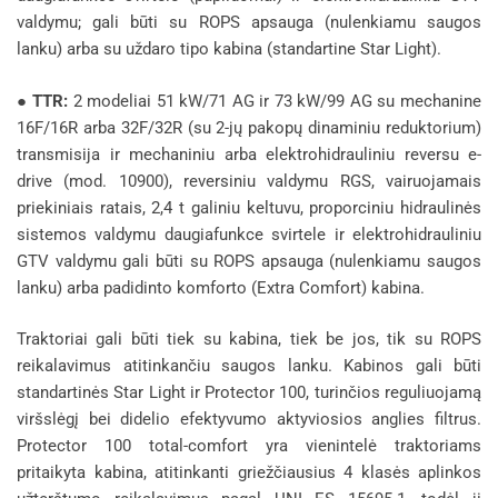
valdymu; gali būti su ROPS apsauga (nulenkiamu saugos
lanku) arba su uždaro tipo kabina (standartine Star Light).
●
TTR:
2 modeliai 51 kW/71 AG ir 73 kW/99 AG su mechanine
16F/16R arba 32F/32R (su 2-jų pakopų dinaminiu reduktorium)
transmisija ir mechaniniu arba elektrohidrauliniu reversu e-
drive (mod. 10900), reversiniu valdymu RGS, vairuojamais
priekiniais ratais, 2,4 t galiniu keltuvu, proporciniu hidraulinės
sistemos valdymu daugiafunkce svirtele ir elektrohidrauliniu
GTV valdymu gali būti su ROPS apsauga (nulenkiamu saugos
lanku) arba padidinto komforto (Extra Comfort) kabina.
Traktoriai gali būti tiek su kabina, tiek be jos, tik su ROPS
reikalavimus atitinkančiu saugos lanku. Kabinos gali būti
standartinės Star Light ir Protector 100, turinčios reguliuojamą
viršslėgį bei didelio efektyvumo aktyviosios anglies filtrus.
Protector 100 total-comfort yra vienintelė traktoriams
pritaikyta kabina, atitinkanti griežčiausius 4 klasės aplinkos