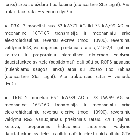
lanku) arba su uždaro tipo kabina (standartine Star Light). Visi
traktoriaus ratai – vienodo dydžio.
●
TRX:
3 modeliai nuo 52 kW/71 AG iki 73 kW/99 AG su
mechanine 16F/16R transmisija ir mechaniniu arba
elektrohidrauliniu reversu e-drive (mod. 10900), reversiniu
valdymu RGS, vairuojamais priekiniais ratais, 2,15-2,4 t galiniu
keltuvu ir proporciniu hidraulinės sistemos valdymu
daugiafunkce svirtele (papildomai); gali būti su ROPS apsauga
(nulenkiamu saugos lanku) arba su uždaro tipo kabina
(standartine Star Light). Visi traktoriaus ratai – vienodo
dydžio.
●
TRG:
2 modeliai 65,1 kW/89 AG ir 73 kW/99 AG su
mechanine 16F/16R transmisija ir mechaniniu arba
elektrohidrauliniu reversu e-drive (mod. 10900), reversiniu
valdymu RGS, vairuojamais priekiniais ratais, 2,4 t galiniu
keltuvu, proporciniu hidraulinės sistemos valdymu
daugiafunkce svirtele (papildomai) ir elektrohidrauliniu GTV