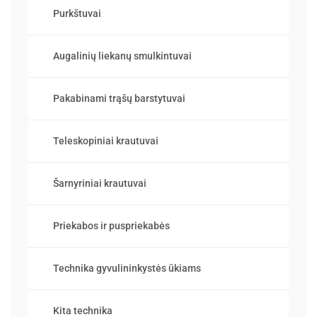
Purkštuvai
Augalinių liekanų smulkintuvai
Pakabinami trąšų barstytuvai
Teleskopiniai krautuvai
Šarnyriniai krautuvai
Priekabos ir puspriekabės
Technika gyvulininkystės ūkiams
Kita technika