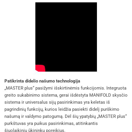
Patikrinta didelio našumo technologija
„MASTER plus“ pasižymi išskirtinėmis funkcijomis. Integruota
greito sukabinimo sistema, gerai išdėstyta MANIFOLD skysčio
sistema ir universalus sijų pasirinkimas yra keletas iš
pagrindinių funkcijų, kurios leidžia pasiekti didelį purškimo
našumą ir valdymo patogumą. Dėl šių ypatybių „MASTER plus“
purkštuvas yra puikus pasirinkimas, atitinkantis
šiuolaikinių ūkininkų poreikius.