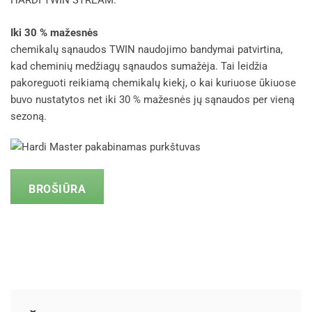
HARDI TWIN STREAM.
Iki 30 % mažesnės
chemikalų sąnaudos TWIN naudojimo bandymai patvirtina,
kad cheminių medžiagų sąnaudos sumažėja. Tai leidžia
pakoreguoti reikiamą chemikalų kiekį, o kai kuriuose ūkiuose
buvo nustatytos net iki 30 % mažesnės jų sąnaudos per vieną
sezoną.
BROŠIŪRA