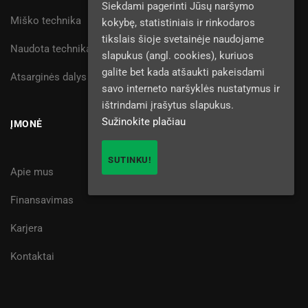
Siekdami pagerinti Jūsų naršymo
Miško technika
kokybę, statistiniais ir rinkodaros
tikslais šioje svetainėje naudojame
Naudota technika
slapukus (angl. cookies), kuriuos
galite bet kada atšaukti pakeisdami
Atsarginės dalys
savo interneto naršyklės nustatymus ir
ištrindami įrašytus slapukus.
Sužinokite plačiau
ĮMONĖ
SUTINKU!
Apie mus
Finansavimas
Karjera
Kontaktai