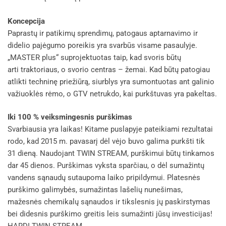
Koncepcija
Paprastų ir patikimų sprendimų, patogaus aptarnavimo ir
didelio pajėgumo poreikis yra svarbūs visame pasaulyje.
„MASTER plus“ suprojektuotas taip, kad svoris būtų
arti traktoriaus, o svorio centras – žemai. Kad būtų patogiau
atlikti techninę priežiūrą, siurblys yra sumontuotas ant galinio
važiuoklės rėmo, o GTV netrukdo, kai purkštuvas yra pakeltas.
Iki 100 % veiksmingesnis purškimas
Svarbiausia yra laikas! Kitame puslapyje pateikiami rezultatai
rodo, kad 2015 m. pavasarį dėl vėjo buvo galima purkšti tik
31 dieną. Naudojant TWIN STREAM, purškimui būtų tinkamos
dar 45 dienos. Purškimas vyksta sparčiau, o dėl sumažintų
vandens sąnaudų sutaupoma laiko pripildymui. Platesnės
purškimo galimybės, sumažintas lašelių nunešimas,
mažesnės chemikalų sąnaudos ir tikslesnis jų paskirstymas
bei didesnis purškimo greitis leis sumažinti jūsų investicijas!