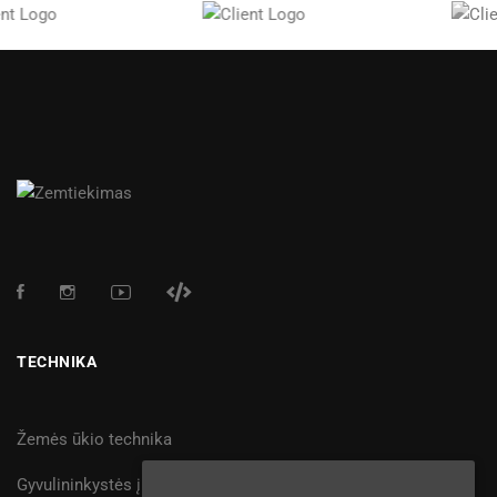
TECHNIKA
Žemės ūkio technika
Gyvulininkystės įranga