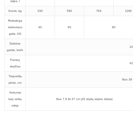
talpa, l
Svoris, kg
330
590
764
1180
Reikalinga
traktoriaus
40
60
80
galia, AG
Darbinis
10
greitis, km/h
Pavarų
42
skaičius
Tarpueilių
Nuo 38 
plotis, cm
Atstumai
tarp sėklų
Nuo 7,9 iki 37 cm (26 skylių sėjimo diskai)
eilėje