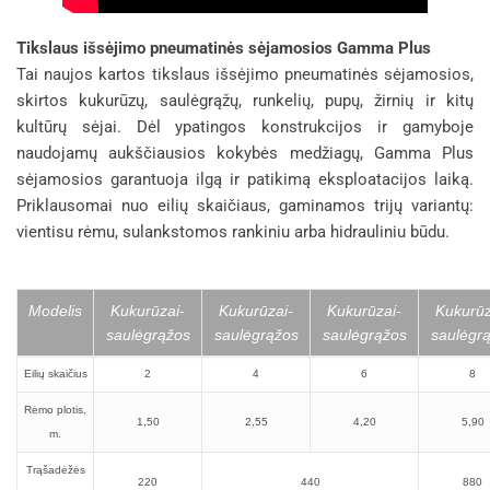
Tikslaus išsėjimo pneumatinės sėjamosios Gamma Plus
Tai naujos kartos tikslaus išsėjimo pneumatinės sėjamosios,
skirtos kukurūzų, saulėgrąžų, runkelių, pupų, žirnių ir kitų
kultūrų sėjai. Dėl ypatingos konstrukcijos ir gamyboje
naudojamų aukščiausios kokybės medžiagų, Gamma Plus
sėjamosios garantuoja ilgą ir patikimą eksploatacijos laiką.
Priklausomai nuo eilių skaičiaus, gaminamos trijų variantų:
vientisu rėmu, sulankstomos rankiniu arba hidrauliniu būdu.
Modelis
Kukurūzai-
Kukurūzai-
Kukurūzai-
Kukurūz
saulėgrąžos
saulėgrąžos
saulėgrąžos
saulėgr
Eilių skaičius
2
4
6
8
Rėmo plotis,
1,50
2,55
4,20
5,90
m.
Trąšadėžės
220
440
880