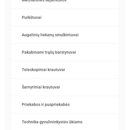
Mechaninės sėjamosios
Purkštuvai
Augalinių liekanų smulkintuvai
Pakabinami trąšų barstytuvai
Teleskopiniai krautuvai
Šarnyriniai krautuvai
Priekabos ir puspriekabės
Technika gyvulininkystės ūkiams