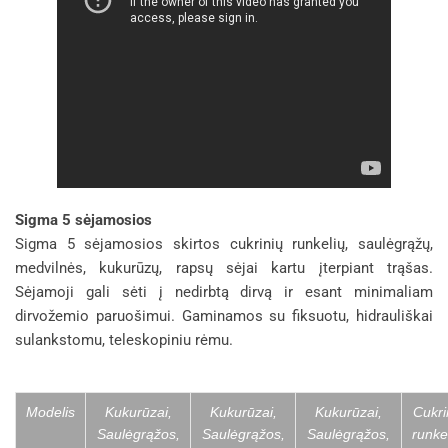
Sigma 5 sėjamosios
Sigma 5 sėjamosios skirtos cukrinių runkelių, saulėgrąžų,
medvilnės, kukurūzų, rapsų sėjai kartu įterpiant trąšas.
Sėjamoji gali sėti į nedirbtą dirvą ir esant minimaliam
dirvožemio paruošimui. Gaminamos su fiksuotu, hidrauliškai
sulankstomu, teleskopiniu rėmu.
Modelis
Kukurūzai,
Kukurūzai,
Kukurūzai,
Cukri
Saulėgrąžos,
Saulėgrąžos,
Saulėgrąžos,
runkel