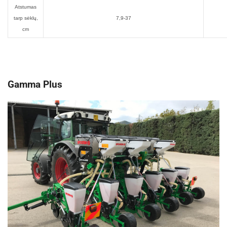
Atstumas
tarp sėklų,
7,9-37
cm
Gamma Plus