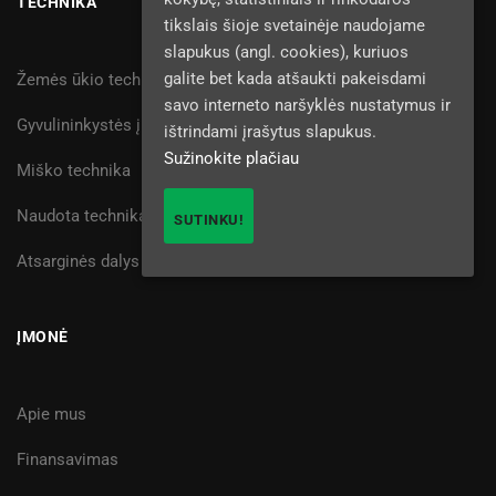
TECHNIKA
tikslais šioje svetainėje naudojame
slapukus (angl. cookies), kuriuos
galite bet kada atšaukti pakeisdami
Žemės ūkio technika
savo interneto naršyklės nustatymus ir
Gyvulininkystės įranga
ištrindami įrašytus slapukus.
Sužinokite plačiau
Miško technika
Naudota technika
SUTINKU!
Atsarginės dalys
ĮMONĖ
Apie mus
Finansavimas