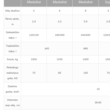
Medvilnė
Medvilnė
Medvilnė
Soj
Eilių skaičius
4
6
8
4
Rėmo plotis,
2,6
4,2
5,9
2,6
m
Sėkladėžės
120/120
180/300
240/400
120/
talpa. l
Trąšadėžės
440
880
talpa, l
Svoris, kg
1000
1200
1400
100
Reikalinga
traktoriaus
70
80
100
70
galia, AG
Darbinis
10
greitis, km/h
Atstumas
38-85
tarp eilių, cm