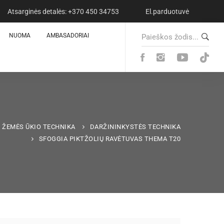
Atsarginės detalės: +370 450 34753
El.parduotuvė
S
NUOMA
AMBASADORIAI
e
a
r
c
h
f
o
ŽEMĖS ŪKIO TECHNIKA
DARŽININKYSTĖS TECHNIKA
r
SFOGGIA PIKTŽOLIŲ RAVĖTUVAS THEMA T20
: