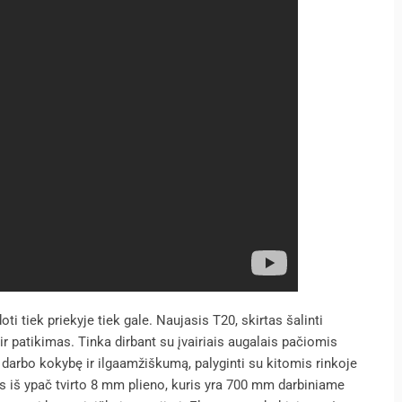
ti tiek priekyje tiek gale. Naujasis T20, skirtas šalinti
s ir patikimas. Tinka dirbant su įvairiais augalais pačiomis
 darbo kokybę ir ilgaamžiškumą, palyginti su kitomis rinkoje
š ypač tvirto 8 mm plieno, kuris yra 700 mm darbiniame