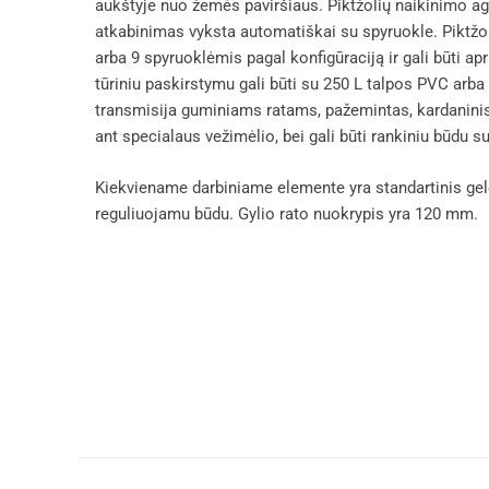
aukštyje nuo žemės paviršiaus. Piktžolių naikinimo ag
atkabinimas vyksta automatiškai su spyruokle. Piktžol
arba 9 spyruoklėmis pagal konfigūraciją ir gali būti a
tūriniu paskirstymu gali būti su 250 L talpos PVC arba
transmisija guminiams ratams, pažemintas, kardaninis, 
ant specialaus vežimėlio, bei gali būti rankiniu būdu
Kiekviename darbiniame elemente yra standartinis gelež
reguliuojamu būdu. Gylio rato nuokrypis yra 120 mm.