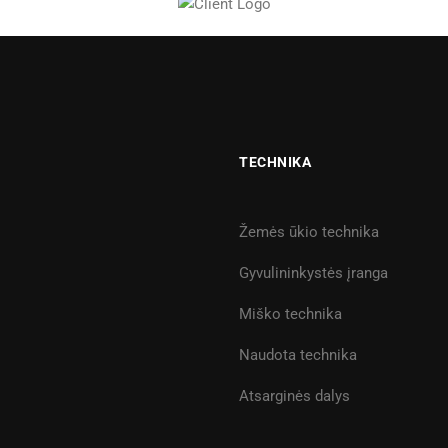
TECHNIKA
Žemės ūkio technika
Gyvulininkystės įranga
Miško technika
Naudota technika
Atsarginės dalys