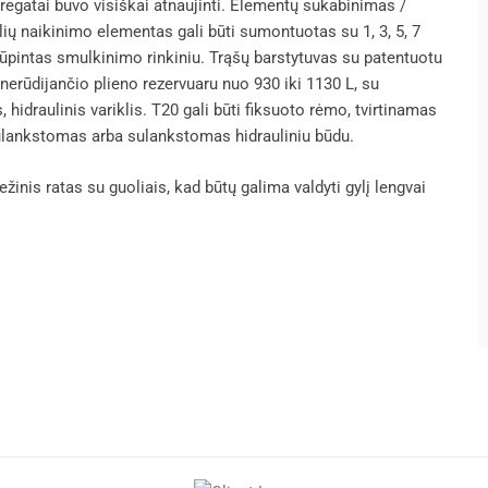
regatai buvo visiškai atnaujinti. Elementų sukabinimas /
ių naikinimo elementas gali būti sumontuotas su 1, 3, 5, 7
prūpintas smulkinimo rinkiniu. Trąšų barstytuvas su patentuotu
 nerūdijančio plieno rezervuaru nuo 930 iki 1130 L, su
hidraulinis variklis. T20 gali būti fiksuoto rėmo, tvirtinamas
 sulankstomas arba sulankstomas hidrauliniu būdu.
inis ratas su guoliais, kad būtų galima valdyti gylį lengvai