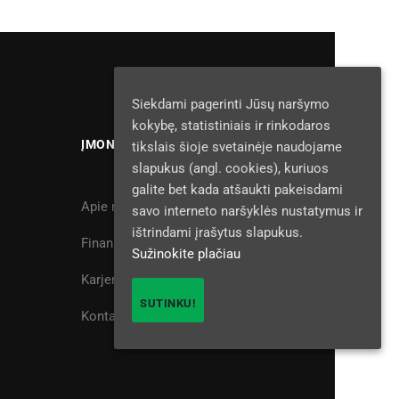
Siekdami pagerinti Jūsų naršymo
kokybę, statistiniais ir rinkodaros
ĮMONĖ
tikslais šioje svetainėje naudojame
slapukus (angl. cookies), kuriuos
galite bet kada atšaukti pakeisdami
Apie mus
savo interneto naršyklės nustatymus ir
ištrindami įrašytus slapukus.
Finansavimas
Sužinokite plačiau
Karjera
SUTINKU!
Kontaktai