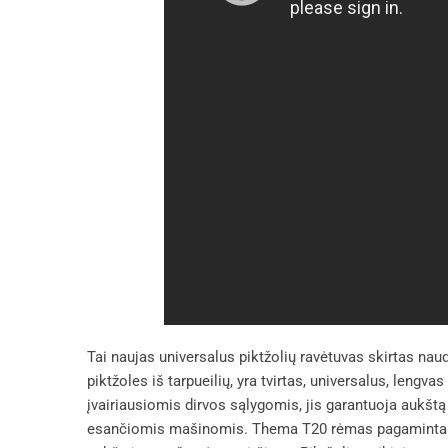
Tai naujas universalus piktžolių ravėtuvas skirtas naudo
piktžoles iš tarpueilių, yra tvirtas, universalus, lengva
įvairiausiomis dirvos sąlygomis, jis garantuoja aukštą
esančiomis mašinomis. Thema T20 rėmas pagamintas i