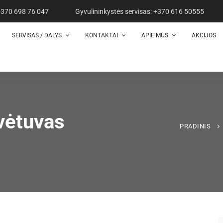
 +370 698 76 047
Gyvulininkystės servisas: +370 616 50555
SERVISAS / DALYS
KONTAKTAI
APIE MUS
AKCIJOS
avėtuvas
PRADINIS