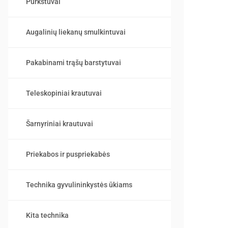
Purkštuvai
Augalinių liekanų smulkintuvai
Pakabinami trąšų barstytuvai
Teleskopiniai krautuvai
Šarnyriniai krautuvai
Priekabos ir puspriekabės
Technika gyvulininkystės ūkiams
Kita technika