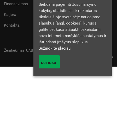
Finansavimas
Siekdami pagerinti Jūsų naršymo
kokybę, statistiniais ir rinkodaros
Karjera
tikslais šioje svetainėje naudojame
slapukus (angl. cookies), kuriuos
Kontaktai
galite bet kada atšaukti pakeisdami
savo interneto naršyklės nustatymus ir
ištrindami įrašytus slapukus.
Sužinokite plačiau
Žemtiekimas, UAB © 2025
Privatumo politika
SUTINKU!