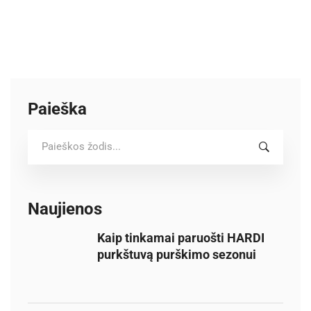
Paieška
S
e
a
r
c
Naujienos
h
Kaip tinkamai paruošti HARDI
f
purkštuvą purškimo sezonui
o
r
: