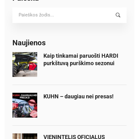
S
e
a
r
c
Naujienos
h
Kaip tinkamai paruošti HARDI
f
purkštuvą purškimo sezonui
o
r
:
KUHN – daugiau nei presas!
VIENINTELIS OFICIALUS