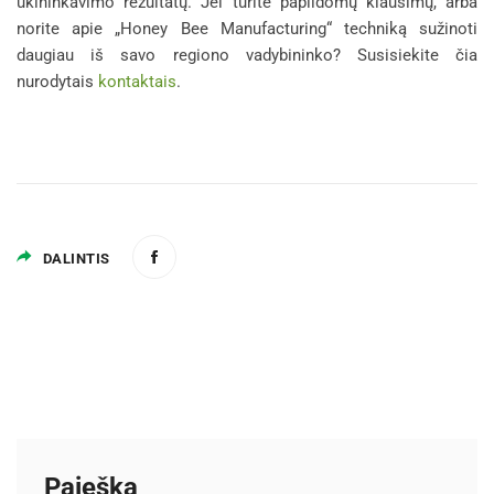
ūkininkavimo rezultatų. Jei turite papildomų klausimų, arba
norite apie „Honey Bee Manufacturing“ techniką sužinoti
daugiau iš savo regiono vadybininko? Susisiekite čia
nurodytais
kontaktais
.
DALINTIS
Paieška