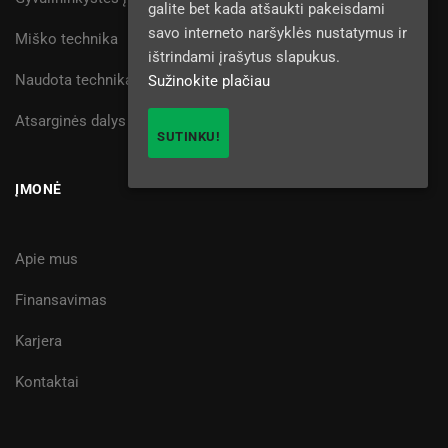
galite bet kada atšaukti pakeisdami
savo interneto naršyklės nustatymus ir
Miško technika
ištrindami įrašytus slapukus.
Naudota technika
Sužinokite plačiau
Atsarginės dalys
SUTINKU!
ĮMONĖ
Apie mus
Finansavimas
Karjera
Kontaktai