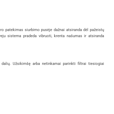
ro patekimas siurbimo pusėje dažnai atsiranda dėl pažeistų
veju sistema pradeda vibruoti, krenta našumas ir atsiranda
alių. Užsikimšę arba netinkamai parinkti filtrai tiesiogiai