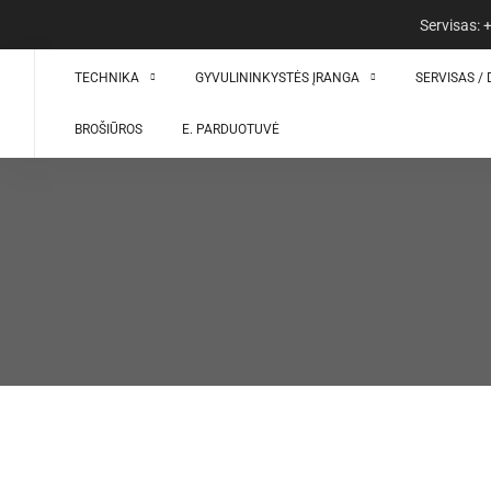
Servisas:
TECHNIKA
GYVULININKYSTĖS ĮRANGA
SERVISAS / 
BROŠIŪROS
E. PARDUOTUVĖ