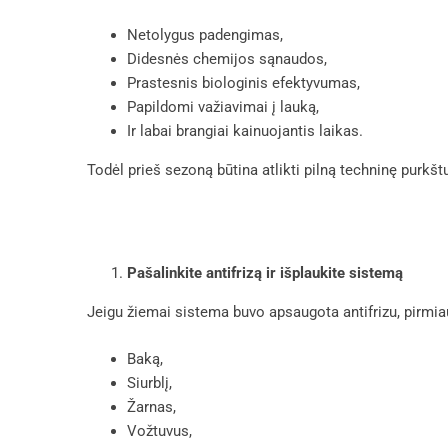
Netolygus padengimas,
Didesnės chemijos sąnaudos,
Prastesnis biologinis efektyvumas,
Papildomi važiavimai į lauką,
Ir labai brangiai kainuojantis laikas.
Todėl prieš sezoną būtina atlikti pilną techninę purkšt
Pašalinkite antifrizą ir išplaukite sistemą
Jeigu žiemai sistema buvo apsaugota antifrizu, pirmiaus
Baką,
Siurblį,
Žarnas,
Vožtuvus,