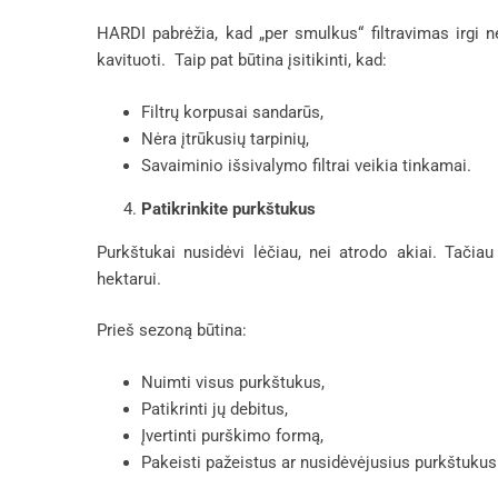
HARDI pabrėžia, kad „per smulkus“ filtravimas irgi nė
kavituoti. Taip pat būtina įsitikinti, kad:
Filtrų korpusai sandarūs,
Nėra įtrūkusių tarpinių,
Savaiminio išsivalymo filtrai veikia tinkamai.
Patikrinkite purkštukus
Purkštukai nusidėvi lėčiau, nei atrodo akiai. Tačia
hektarui.
Prieš sezoną būtina:
Nuimti visus purkštukus,
Patikrinti jų debitus,
Įvertinti purškimo formą,
Pakeisti pažeistus ar nusidėvėjusius purkštukus