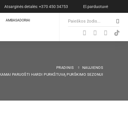
Atsarginės detalės: +370 450 34753
El.parduotuvė
S
AMBASADORIAI
e
a
r
c
h
f
o
PRADINIS
NAUJIENOS
r
NKAMAI PARUOŠTI HARDI PURKŠTUVĄ PURŠKIMO SEZONUI
: