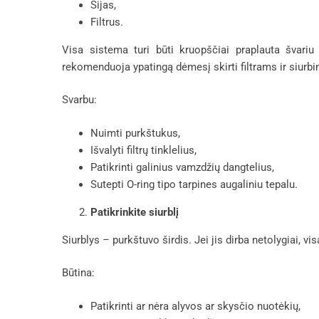
Sijas,
Filtrus.
Visa sistema turi būti kruopščiai praplauta švariu
rekomenduoja ypatingą dėmesį skirti filtrams ir siurbi
Svarbu:
Nuimti purkštukus,
Išvalyti filtrų tinklelius,
Patikrinti galinius vamzdžių dangtelius,
Sutepti O-ring tipo tarpines augaliniu tepalu.
Patikrinkite siurblį
Siurblys – purkštuvo širdis. Jei jis dirba netolygiai, v
Būtina:
Patikrinti ar nėra alyvos ar skysčio nuotėkių,