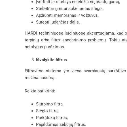
Įvertinti ar siurblys neleidžia neįprastų garsų,
Stebėti ar greitai sukeliamas slėgis,
Apžiūrėti membranas ir vožtuvus,
Sutepti judančias dalis.
HARDI techniniuose leidiniuose akcentuojama, kad o
tarpinių arba filtro sandarinimo problemų. Tokiu at
netolygus purškimas.
Išvalykite filtrus
Filtravimo sistema yra viena svarbiausių purkštuvo d
mažina našumą.
Reikia patikrinti:
Siurbimo filtrą,
Slėgio filtrą,
Purkštukų filtrus,
Papildomus sekcijų filtrus.