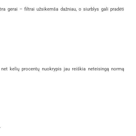
ra gerai – filtrai užsikemša dažniau, o siurblys gali pradėti
u net kelių procentų nuokrypis jau reiškia neteisingą normą
.