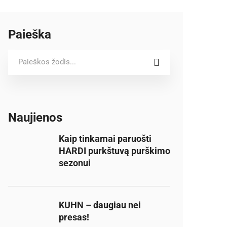
Paieška
S
e
a
r
c
Naujienos
h
f
Kaip tinkamai paruošti
o
HARDI purkštuvą purškimo
r
sezonui
:
KUHN – daugiau nei
presas!