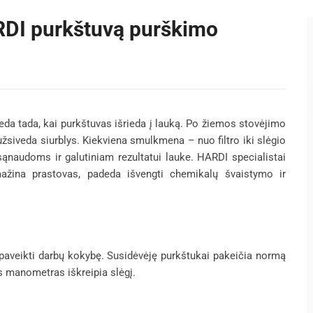
RDI purkštuvą purškimo
deda tada, kai purkštuvas išrieda į lauką. Po žiemos stovėjimo
užsiveda siurblys. Kiekviena smulkmena – nuo filtro iki slėgio
sąnaudoms ir galutiniam rezultatui lauke. HARDI specialistai
mažina prastovas, padeda išvengti chemikalų švaistymo ir
paveikti darbų kokybę. Susidėvėję purkštukai pakeičia normą
us manometras iškreipia slėgį.