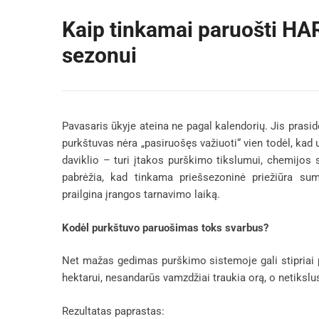
Kaip tinkamai paruošti HA
sezonui
Pavasaris ūkyje ateina ne pagal kalendorių. Jis prasi
purkštuvas nėra „pasiruošęs važiuoti“ vien todėl, kad 
daviklio – turi įtakos purškimo tikslumui, chemijos 
pabrėžia, kad tinkama priešsezoninė priežiūra su
prailgina įrangos tarnavimo laiką.
Kodėl purkštuvo paruošimas toks svarbus?
Net mažas gedimas purškimo sistemoje gali stipriai 
hektarui, nesandarūs vamzdžiai traukia orą, o netiksl
Rezultatas paprastas: