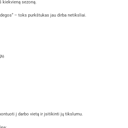
eš kiekvieną sezoną.
egos“ – toks purkštukas jau dirba netiksliai.
gų.
ti į darbo vietą ir įsitikinti jų tikslumu.
ūna: