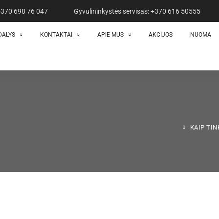
 +370 698 76 047
Gyvulininkystės servisas: +370 616 50555
DALYS
KONTAKTAI
APIE MUS
AKCIJOS
NUOMA
KAIP TI