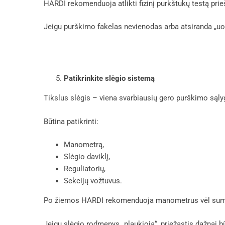
HARDI rekomenduoja atlikti fizinį purkštukų testą pri
Jeigu purškimo fakelas nevienodas arba atsiranda „uod
Patikrinkite slėgio sistemą
Tikslus slėgis – viena svarbiausių gero purškimo sąly
Būtina patikrinti:
Manometrą,
Slėgio daviklį,
Reguliatorių,
Sekcijų vožtuvus.
Po žiemos HARDI rekomenduoja manometrus vėl sumontuo
Jeigu slėgio rodmenys „plaukioja“, priežastis dažnai b