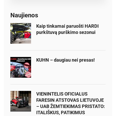
a
r
c
Naujienos
h
Kaip tinkamai paruošti HARDI
f
purkštuvą purškimo sezonui
o
r
:
KUHN – daugiau nei presas!
VIENINTELIS OFICIALUS
FARESIN ATSTOVAS LIETUVOJE
– UAB ŽEMTIEKIMAS PRISTATO:
ITALIŠKUS, PATIKIMUS