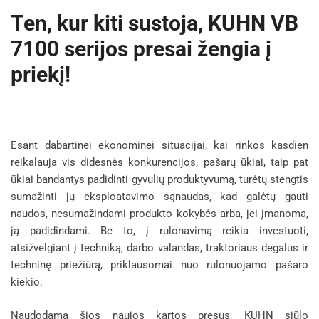
Ten, kur kiti sustoja, KUHN VB
7100 serijos presai žengia į
priekį!
Esant dabartinei ekonominei situacijai, kai rinkos kasdien
reikalauja vis didesnės konkurencijos, pašarų ūkiai, taip pat
ūkiai bandantys padidinti gyvulių produktyvumą, turėtų stengtis
sumažinti jų eksploatavimo sąnaudas, kad galėtų gauti
naudos, nesumažindami produkto kokybės arba, jei įmanoma,
ją padidindami. Be to, į rulonavimą reikia investuoti,
atsižvelgiant į techniką, darbo valandas, traktoriaus degalus ir
techninę priežiūrą, priklausomai nuo rulonuojamo pašaro
kiekio.
Naudodama šios naujos kartos presus, KUHN siūlo