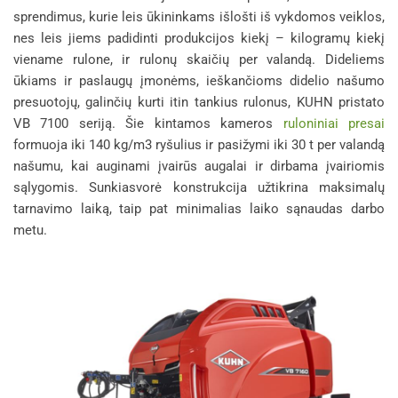
sprendimus, kurie leis ūkininkams išlošti iš vykdomos veiklos,
nes leis jiems padidinti produkcijos kiekį – kilogramų kiekį
viename rulone, ir rulonų skaičių per valandą. Dideliems
ūkiams ir paslaugų įmonėms, ieškančioms didelio našumo
presuotojų, galinčių kurti itin tankius rulonus, KUHN pristato
VB 7100 seriją. Šie kintamos kameros
ruloniniai presai
formuoja iki 140 kg/m3 ryšulius ir pasižymi iki 30 t per valandą
našumu, kai auginami įvairūs augalai ir dirbama įvairiomis
sąlygomis. Sunkiasvorė konstrukcija užtikrina maksimalų
tarnavimo laiką, taip pat minimalias laiko sąnaudas darbo
metu.