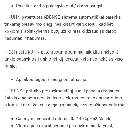
Poveikis darbo palengvinimui / darbo saugai
– KUHN patentuota i-DENSE sistema automatiškai parenka
tinkamą presavimo slėgį, nesikišant vairuotojui, kad bet
kokiomis aplinkybėmis būtų užtikrintas didžiausias darbo
našumas ir našumas.
– Dėl naujų KUHN patentuotų* atraminių laikiklių tinklas iš
tinklo saugyklos į tinklo rišiklį lengvai įkišamas nekėlus viso
ritinio.
Aplinkosaugos ir energijos situacija
– i-DENSE pritaiko presavimo slėgį pagal pasėlių drėgnumą.
Taip išvengiama nereikalingo elektros energijos suvartojimo,
o kartu ir nereikalingų degalų sąnaudų, nesumažinant našumo.
Galimybė presuoti į rulonus iki 140 kg/m3 šiaudų.
Visada parenkami geriausi presavimo nustatymai,