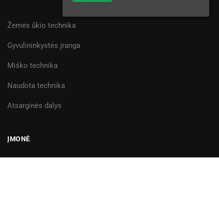
Žemės ūkio technika
Gyvulininkystės įranga
Miško technika
Naudota technika
Atsarginės dalys
ĮMONĖ
Apie mus
Finansavimas
Karjera