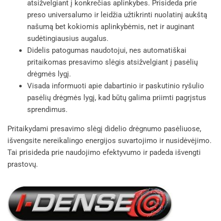
atsižvelgiant į konkrečias aplinkybes. Prisideda prie
preso universalumo ir leidžia užtikrinti nuolatinį aukštą
našumą bet kokiomis aplinkybėmis, net ir auginant
sudėtingiausius augalus.
Didelis patogumas naudotojui, nes automatiškai
pritaikomas presavimo slėgis atsižvelgiant į pasėlių
drėgmės lygį.
Visada informuoti apie dabartinio ir paskutinio ryšulio
pasėlių drėgmės lygį, kad būtų galima priimti pagrįstus
sprendimus.
Pritaikydami presavimo slėgį didelio drėgnumo pasėliuose,
išvengsite nereikalingo energijos suvartojimo ir nusidėvėjimo.
Tai prisideda prie naudojimo efektyvumo ir padeda išvengti
prastovų.