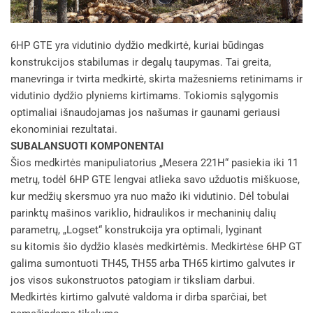
6HP GTE yra vidutinio dydžio medkirtė, kuriai būdingas
konstrukcijos stabilumas ir degalų taupymas. Tai greita,
manevringa ir tvirta medkirtė, skirta mažesniems retinimams ir
vidutinio dydžio plyniems kirtimams. Tokiomis sąlygomis
optimaliai išnaudojamas jos našumas ir gaunami geriausi
ekonominiai rezultatai.
SUBALANSUOTI KOMPONENTAI
Šios medkirtės manipuliatorius „Mesera 221H“ pasiekia iki 11
metrų, todėl 6HP GTE lengvai atlieka savo užduotis miškuose,
kur medžių skersmuo yra nuo mažo iki vidutinio. Dėl tobulai
parinktų mašinos variklio, hidraulikos ir mechaninių dalių
parametrų, „Logset“ konstrukcija yra optimali, lyginant
su kitomis šio dydžio klasės medkirtėmis. Medkirtėse 6HP GT
galima sumontuoti TH45, TH55 arba TH65 kirtimo galvutes ir
jos visos sukonstruotos patogiam ir tiksliam darbui.
Medkirtės kirtimo galvutė valdoma ir dirba sparčiai, bet