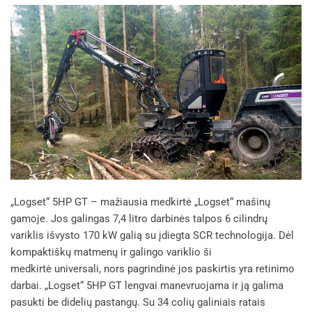
„Logset“ 5HP GT – mažiausia medkirtė „Logset“ mašinų
gamoje. Jos galingas 7,4 litro darbinės talpos 6 cilindrų
variklis išvysto 170 kW galią su įdiegta SCR technologija. Dėl
kompaktiškų matmenų ir galingo variklio ši
medkirtė universali, nors pagrindinė jos paskirtis yra retinimo
darbai. „Logset“ 5HP GT lengvai manevruojama ir ją galima
pasukti be didelių pastangų. Su 34 colių galiniais ratais