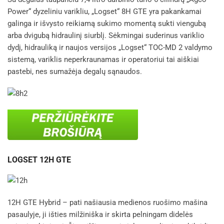
Power“ dyzeliniu varikliu, „Logset“ 8H GTE yra pakankamai
galinga ir išvysto reikiamą sukimo momentą sukti viengubą
arba dvigubą hidraulinį siurblį. Sėkmingai suderinus variklio
dydį, hidrauliką ir naujos versijos „Logset“ TOC-MD 2 valdymo
sistemą, variklis neperkraunamas ir operatoriui tai aiškiai
pastebi, nes sumažėja degalų sąnaudos.
LOGSET 12H GTE
12H GTE Hybrid – pati našiausia medienos ruošimo mašina
pasaulyje, ji išties milžiniška ir skirta pelningam didelės