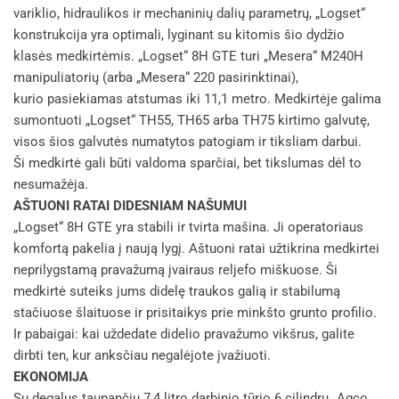
variklio, hidraulikos ir mechaninių dalių parametrų, „Logset“
konstrukcija yra optimali, lyginant su kitomis šio dydžio
klasės medkirtėmis. „Logset“ 8H GTE turi „Mesera“ M240H
manipuliatorių (arba „Mesera“ 220 pasirinktinai),
kurio pasiekiamas atstumas iki 11,1 metro. Medkirtėje galima
sumontuoti „Logset“ TH55, TH65 arba TH75 kirtimo galvutę,
visos šios galvutės numatytos patogiam ir tiksliam darbui.
Ši medkirtė gali būti valdoma sparčiai, bet tikslumas dėl to
nesumažėja.
AŠTUONI RATAI DIDESNIAM NAŠUMUI
„Logset“ 8H GTE yra stabili ir tvirta mašina. Ji operatoriaus
komfortą pakelia į naują lygį. Aštuoni ratai užtikrina medkirtei
neprilygstamą pravažumą įvairaus reljefo miškuose. Ši
medkirtė suteiks jums didelę traukos galią ir stabilumą
stačiuose šlaituose ir prisitaikys prie minkšto grunto profilio.
Ir pabaigai: kai uždedate didelio pravažumo vikšrus, galite
dirbti ten, kur anksčiau negalėjote įvažiuoti.
EKONOMIJA
Su degalus taupančiu 7,4 litro darbinio tūrio 6 cilindrų „Agco