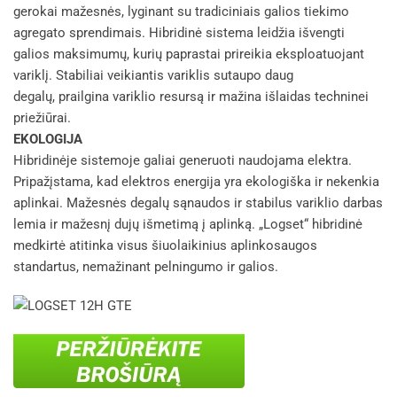
gerokai mažesnės, lyginant su tradiciniais galios tiekimo
agregato sprendimais. Hibridinė sistema leidžia išvengti
galios maksimumų, kurių paprastai prireikia eksploatuojant
variklį. Stabiliai veikiantis variklis sutaupo daug
degalų, prailgina variklio resursą ir mažina išlaidas techninei
priežiūrai.
EKOLOGIJA
Hibridinėje sistemoje galiai generuoti naudojama elektra.
Pripažįstama, kad elektros energija yra ekologiška ir nekenkia
aplinkai. Mažesnės degalų sąnaudos ir stabilus variklio darbas
lemia ir mažesnį dujų išmetimą į aplinką. „Logset“ hibridinė
medkirtė atitinka visus šiuolaikinius aplinkosaugos
standartus, nemažinant pelningumo ir galios.