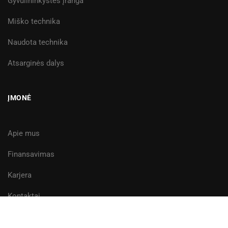
Gyvulininkystės įranga
Miško technika
Naudota technika
Atsarginės dalys
ĮMONĖ
Apie mus
Finansavimas
Karjera
Kontaktai