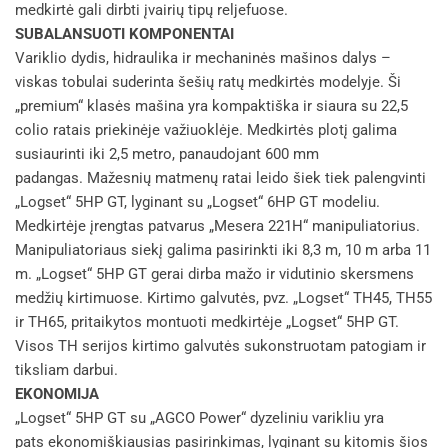
medkirtė gali dirbti įvairių tipų reljefuose.
SUBALANSUOTI KOMPONENTAI
Variklio dydis, hidraulika ir mechaninės mašinos dalys –
viskas tobulai suderinta šešių ratų medkirtės modelyje. Ši
„premium“ klasės mašina yra kompaktiška ir siaura su 22,5
colio ratais priekinėje važiuoklėje. Medkirtės plotį galima
susiaurinti iki 2,5 metro, panaudojant 600 mm
padangas. Mažesnių matmenų ratai leido šiek tiek palengvinti
„Logset“ 5HP GT, lyginant su „Logset“ 6HP GT modeliu.
Medkirtėje įrengtas patvarus „Mesera 221H“ manipuliatorius.
Manipuliatoriaus siekį galima pasirinkti iki 8,3 m, 10 m arba 11
m. „Logset“ 5HP GT gerai dirba mažo ir vidutinio skersmens
medžių kirtimuose. Kirtimo galvutės, pvz. „Logset“ TH45, TH55
ir TH65, pritaikytos montuoti medkirtėje „Logset“ 5HP GT.
Visos TH serijos kirtimo galvutės sukonstruotam patogiam ir
tiksliam darbui.
EKONOMIJA
„Logset“ 5HP GT su „AGCO Power“ dyzeliniu varikliu yra
pats ekonomiškiausias pasirinkimas, lyginant su kitomis šios