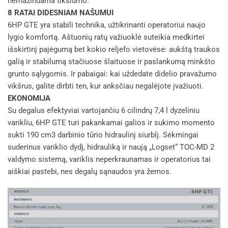
nemažindama tikslumo.
8 RATAI DIDESNIAM NAŠUMUI
6HP GTE yra stabili technika, užtikrinanti operatoriui naujo
lygio komfortą. Aštuonių ratų važiuoklė suteikia medkirtei
išskirtinį pajėgumą bet kokio reljefo vietovėse: aukštą traukos
galią ir stabilumą stačiuose šlaituose ir paslankumą minkšto
grunto sąlygomis. Ir pabaigai: kai uždedate didelio pravažumo
vikšrus, galite dirbti ten, kur anksčiau negalėjote įvažiuoti.
EKONOMIJA
Su degalus efektyviai vartojančiu 6 cilindrų 7,4 l dyzeliniu
varikliu, 6HP GTE turi pakankamai galios ir sukimo momento
sukti 190 cm3 darbinio tūrio hidraulinį siurblį. Sėkmingai
suderinus variklio dydį, hidrauliką ir naują „Logset“ TOC-MD 2
valdymo sistemą, variklis neperkraunamas ir operatorius tai
aiškiai pastebi, nes degalų sąnaudos yra žemos.