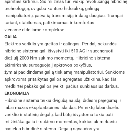
apimties kirtimui. Šis milžinas turi viską: revoliucingą hibridinę
technologiją, dvigubo kontūro hidrauliką, galingą
manipuliatorių, patvarią transmisiją ir daug daugiau. Trumpai
tariant, stabilumas, patikimumas ir komfortas
viename dideliame komplekse.
GALIA
Elektros variklis yra greitas ir galingas. Per dalį sekundės
hibridinė sistema gali išvystyti iki 510 AG ir sugeneruoti
didžiulį 2000 Nm sukimo momentą. Hibridinė sistema
akimirksniu sureaguoja į apkrovos pokyčius,
žymiai padidindama galią tiekiamą manipuliatoriui. Sunkioms
apkrovoms pritaikytas galios agregatas užtikrina, kad šiai
medkirtei pakaks galios įveikti pačius sunkiausius darbus.
EKONOMIJA
Hibridinė sistema teikia dvigubą naudą: didesnį pajėgumą ir
labai mažas eksploatacines išlaidas. Prireiktų labai didelio
variklio ir statinių degalų, kad būtų išvystoma tokia pati
milžiniška galia ir sukimo momentas, kokius akimirksniu
pasiekia hibridinė sistema. Degalų sąnaudos yra