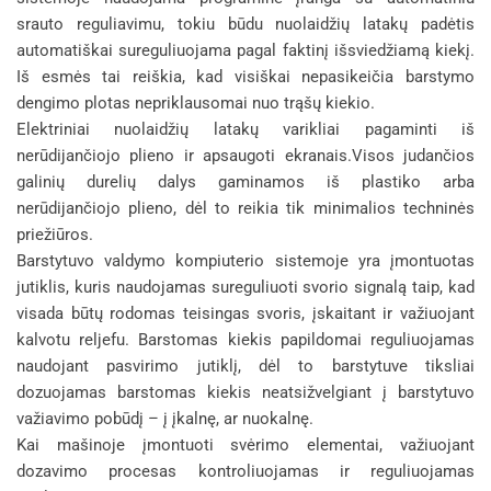
srauto reguliavimu, tokiu būdu nuolaidžių latakų padėtis
automatiškai sureguliuojama pagal faktinį išsviedžiamą kiekį.
Iš esmės tai reiškia, kad visiškai nepasikeičia barstymo
dengimo plotas nepriklausomai nuo trąšų kiekio.
Elektriniai nuolaidžių latakų varikliai pagaminti iš
nerūdijančiojo plieno ir apsaugoti ekranais.Visos judančios
galinių durelių dalys gaminamos iš plastiko arba
nerūdijančiojo plieno, dėl to reikia tik minimalios techninės
priežiūros.
Barstytuvo valdymo kompiuterio sistemoje yra įmontuotas
jutiklis, kuris naudojamas sureguliuoti svorio signalą taip, kad
visada būtų rodomas teisingas svoris, įskaitant ir važiuojant
kalvotu reljefu. Barstomas kiekis papildomai reguliuojamas
naudojant pasvirimo jutiklį, dėl to barstytuve tiksliai
dozuojamas barstomas kiekis neatsižvelgiant į barstytuvo
važiavimo pobūdį – į įkalnę, ar nuokalnę.
Kai mašinoje įmontuoti svėrimo elementai, važiuojant
dozavimo procesas kontroliuojamas ir reguliuojamas