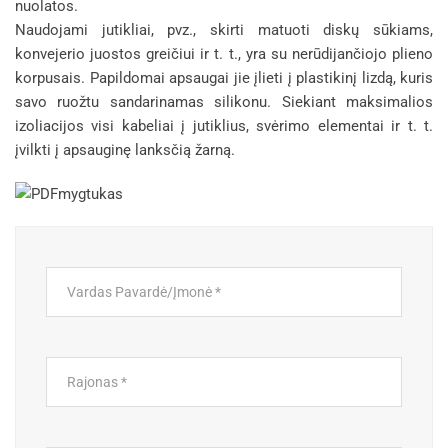
nuolatos.
Naudojami jutikliai, pvz., skirti matuoti diskų sūkiams,
konvejerio juostos greičiui ir t. t., yra su nerūdijančiojo plieno
korpusais. Papildomai apsaugai jie įlieti į plastikinį lizdą, kuris
savo ruožtu sandarinamas silikonu. Siekiant maksimalios
izoliacijos visi kabeliai į jutiklius, svėrimo elementai ir t. t.
įvilkti į apsauginę lanksčią žarną.