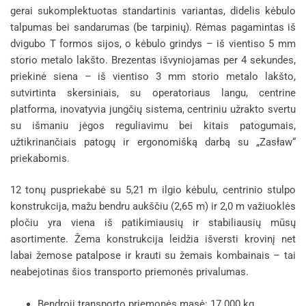
gerai sukomplektuotas standartinis variantas, didelis kėbulo
talpumas bei sandarumas (be tarpinių). Rėmas pagamintas iš
dvigubo T formos sijos, o kėbulo grindys – iš vientiso 5 mm
storio metalo lakšto. Brezentas išvyniojamas per 4 sekundes,
priekinė siena – iš vientiso 3 mm storio metalo lakšto,
sutvirtinta skersiniais, su operatoriaus langu, centrine
platforma, inovatyvia jungčių sistema, centriniu užrakto svertu
su išmaniu jėgos reguliavimu bei kitais patogumais,
užtikrinančiais patogų ir ergonomišką darbą su „Zasław“
priekabomis.
12 tonų puspriekabė su 5,21 m ilgio kėbulu, centrinio stulpo
konstrukcija, mažu bendru aukščiu (2,65 m) ir 2,0 m važiuoklės
pločiu yra viena iš patikimiausių ir stabiliausių mūsų
asortimente. Žema konstrukcija leidžia išversti krovinį net
labai žemose patalpose ir krauti su žemais kombainais – tai
neabejotinas šios transporto priemonės privalumas.
Bendroji transporto priemonės masė: 17 000 kg