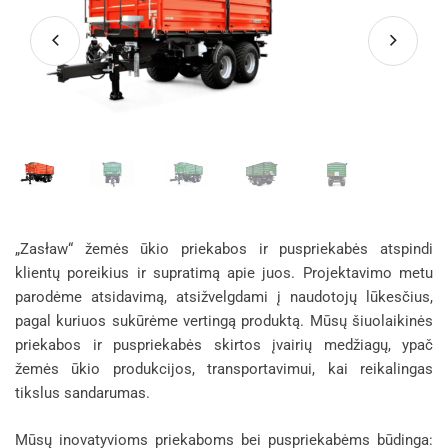
„Zasław“ žemės ūkio priekabos ir puspriekabės atspindi
klientų poreikius ir supratimą apie juos. Projektavimo metu
parodėme atsidavimą, atsižvelgdami į naudotojų lūkesčius,
pagal kuriuos sukūrėme vertingą produktą. Mūsų šiuolaikinės
priekabos ir puspriekabės skirtos įvairių medžiagų, ypač
žemės ūkio produkcijos, transportavimui, kai reikalingas
tikslus sandarumas.
Mūsų inovatyvioms priekaboms bei puspriekabėms būdinga: