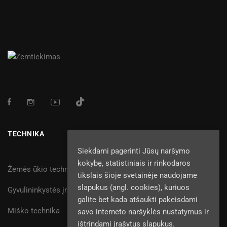
TECHNIKA
Siekdami pagerinti Jūsų naršymo
kokybę, statistiniais ir rinkodaros
Žemės ūkio technika
tikslais šioje svetainėje naudojame
slapukus (angl. cookies), kuriuos
Gyvulininkystės įranga
galite bet kada atšaukti pakeisdami
Miško technika
savo interneto naršyklės nustatymus ir
ištrindami įrašytus slapukus.