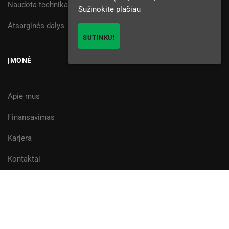
Naudota technika
Sužinokite plačiau
Atsarginės dalys
SUTINKU!
ĮMONĖ
Apie mus
Finansavimas
Karjera
Kontaktai
Žemtiekimas, UAB © 2025
Privatumo politika