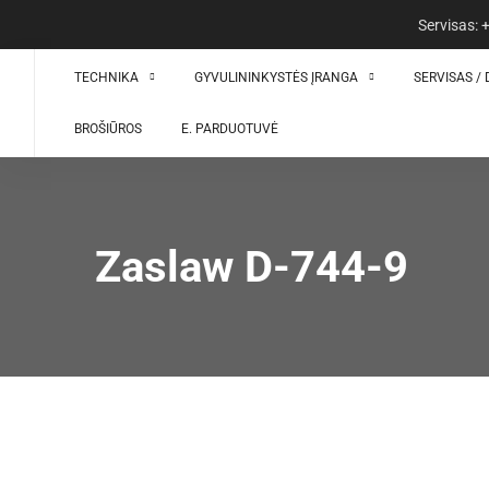
Servisas:
TECHNIKA
GYVULININKYSTĖS ĮRANGA
SERVISAS / 
BROŠIŪROS
E. PARDUOTUVĖ
Zaslaw D-744-9