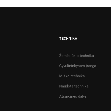
TECHNIKA
Žemės ūkio technika
Gyvulininkystės įranga
Miško technika
Naudota technika
Atsarginės dalys