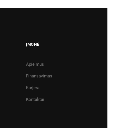
ĮMONĖ
Apie mus
Finansavimas
Karjera
Kontaktai