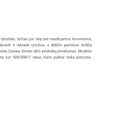
ryšuliais, tačiau jos taip pat naudojamos kroviniams,
auti ir iškrauti ryšulius, o didelis paviršius leidžia
iausias Zasław žemės ūkio priekabų privalumas. Modelis
ė turi 500/50R17 ratus, kurie puikiai tinka pievoms.