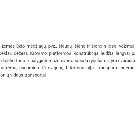
žemės ūkio medžiagų, pvz., šiaudų, šieno ir šieno siloso, vežimui 
dėklai, dėžės). Krovimo platformos konstrukcija leidžia lengvai pakr
 didelio tūrio ir palyginti mažo svorio šiaudų ryšuliams, yra svarb
mu rėmu, pagamintu iš dvigubų T formos sijų. Transporto priemon
onių vidaus transportui.