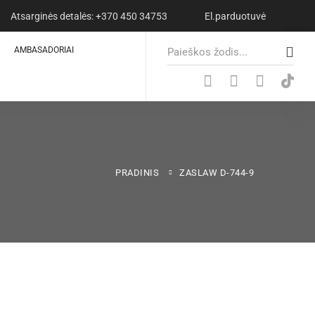
Atsarginės detalės: +370 450 34753
El.parduotuvė
S
AMBASADORIAI
e
a
r
c
h
f
o
PRADINIS
ZASLAW D-744-9
r
: