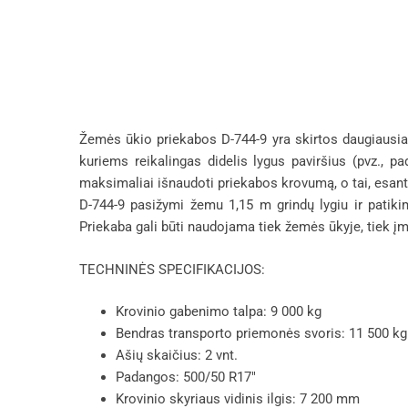
Žemės ūkio priekabos D-744-9 yra skirtos daugiausia 
kuriems reikalingas didelis lygus paviršius (pvz., pa
maksimaliai išnaudoti priekabos krovumą, o tai, esant
D-744-9 pasižymi žemu 1,15 m grindų lygiu ir patiki
Priekaba gali būti naudojama tiek žemės ūkyje, tiek įm
TECHNINĖS SPECIFIKACIJOS:
Krovinio gabenimo talpa: 9 000 kg
Bendras transporto priemonės svoris: 11 500 kg
Ašių skaičius: 2 vnt.
Padangos: 500/50 R17″
Krovinio skyriaus vidinis ilgis: 7 200 mm