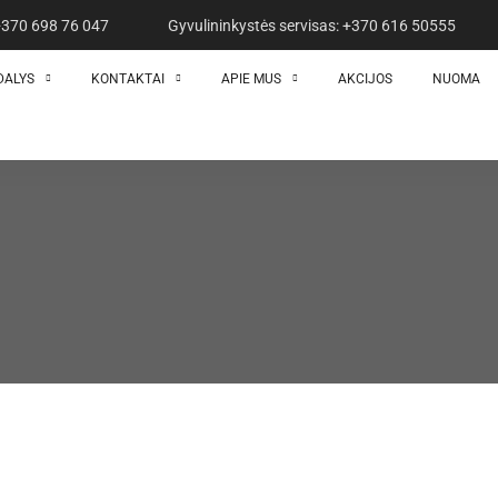
 +370 698 76 047
Gyvulininkystės servisas: +370 616 50555
DALYS
KONTAKTAI
APIE MUS
AKCIJOS
NUOMA