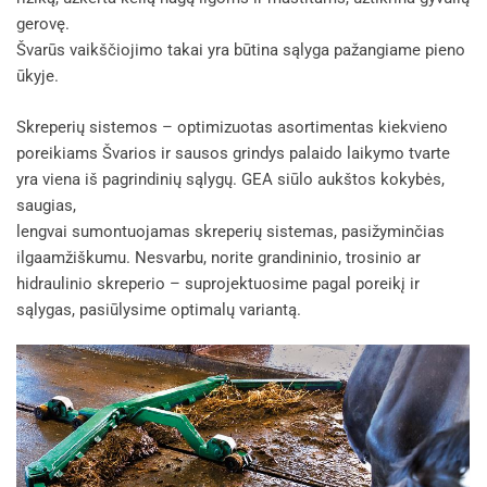
gerovę.
Švarūs vaikščiojimo takai yra būtina sąlyga pažangiame pieno
ūkyje.
Skreperių sistemos – optimizuotas asortimentas kiekvieno
poreikiams Švarios ir sausos grindys palaido laikymo tvarte
yra viena iš pagrindinių sąlygų. GEA siūlo aukštos kokybės,
saugias,
lengvai sumontuojamas skreperių sistemas, pasižyminčias
ilgaamžiškumu. Nesvarbu, norite grandininio, trosinio ar
hidraulinio skreperio – suprojektuosime pagal poreikį ir
sąlygas, pasiūlysime optimalų variantą.