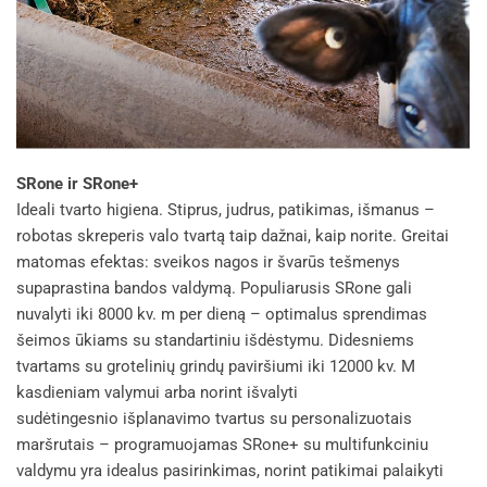
SRone ir SRone+
Ideali tvarto higiena. Stiprus, judrus, patikimas, išmanus –
robotas skreperis valo tvartą taip dažnai, kaip norite. Greitai
matomas efektas: sveikos nagos ir švarūs tešmenys
supaprastina bandos valdymą. Populiarusis SRone gali
nuvalyti iki 8000 kv. m per dieną – optimalus sprendimas
šeimos ūkiams su standartiniu išdėstymu. Didesniems
tvartams su grotelinių grindų paviršiumi iki 12000 kv. M
kasdieniam valymui arba norint išvalyti
sudėtingesnio išplanavimo tvartus su personalizuotais
maršrutais – programuojamas SRone+ su multifunkciniu
valdymu yra idealus pasirinkimas, norint patikimai palaikyti