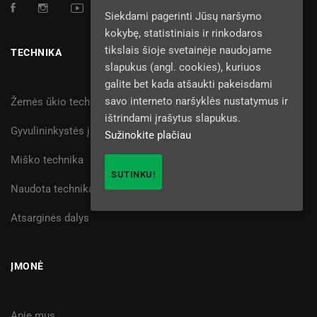
Siekdami pagerinti Jūsų naršymo
kokybę, statistiniais ir rinkodaros
tikslais šioje svetainėje naudojame
TECHNIKA
slapukus (angl. cookies), kuriuos
galite bet kada atšaukti pakeisdami
savo interneto naršyklės nustatymus ir
Žemės ūkio technika
ištrindami įrašytus slapukus.
Gyvulininkystės įranga
Sužinokite plačiau
Miško technika
SUTINKU!
Naudota technika
Atsarginės dalys
ĮMONĖ
Apie mus