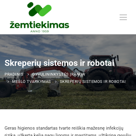
Skreperių sistemos ir robotai
PRADINIS
GYVULININKYSTĖS ĮRANGA
MĖŠLO TVARKYMAS
SKREPERIŲ SISTEMOS IR ROBOTAI
Geras higienos standartas tvarte reiškia mažesnę infekcijų
riziką, užkerta kelią nagų ligoms ir mastitams, užtikrina gyvulių