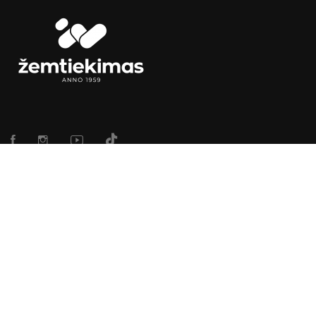
TECHNIKA
Žemės ūkio technika
Gyvulininkystės įranga
Miško technika