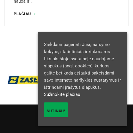
nauda ir …
PLAČIAU
Siekdami pagerinti Jūsų naršymo
kokybę, statistiniais ir rinkodaros
tikslais šioje svetainėje naudojame
slapukus (angl. cookies), kuriuos
galite bet kada atšaukti pakeisdami
savo interneto naršyklės nustatymus ir
ištrindami įrašytus slapukus.
Sužinokite plačiau
SUTINKU!